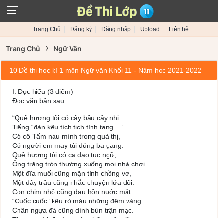
Trang Chủ
Đăng ký
Đăng nhập
Upload
Liên hệ
›
Trang Chủ
Ngữ Văn
10 Đề thi học kì 1 môn Ngữ văn Khối 11 - Năm học 2021-2022
I. Đọc hiểu (3 điểm)
Đọc văn bản sau
“Quê hương tôi có cây bầu cây nhị
Tiếng “đàn kêu tích tịch tình tang…”
Có cô Tấm náu mình trong quả thị,
Có người em may túi đúng ba gang.
Quê hương tôi có ca dao tục ngữ,
Ông trăng tròn thường xuống mọi nhà chơi.
Một đĩa muối cũng mặn tình chồng vợ,
Một dây trầu cũng nhắc chuyện lứa đôi.
Con chim nhỏ cũng đau hồn nước mất
“Cuốc cuốc” kêu rỏ máu những đêm vàng
Chân ngựa đá cũng dính bùn trận mạc.