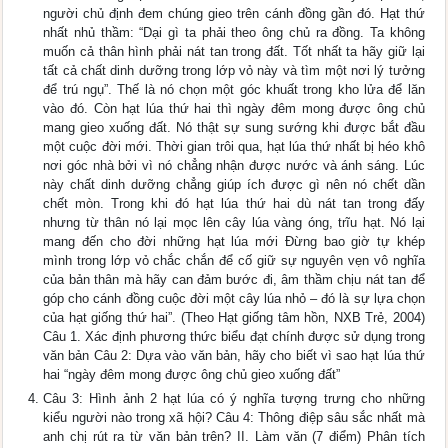
người chủ định đem chúng gieo trên cánh đồng gần đó. Hạt thứ
nhất nhủ thầm: “Dại gì ta phải theo ông chủ ra đồng. Ta không
muốn cả thân hình phải nát tan trong đất. Tốt nhất ta hãy giữ lại
tất cả chất dinh dưỡng trong lớp vỏ này và tìm một nơi lý tưởng
để trú ngụ”. Thế là nó chọn một góc khuất trong kho lửa để lăn
vào đó. Còn hạt lúa thứ hai thì ngày đêm mong được ông chủ
mang gieo xuống đất. Nó thật sự sung sướng khi được bắt đầu
một cuộc đời mới. Thời gian trôi qua, hạt lúa thứ nhất bị héo khô
nơi góc nhà bởi vì nó chẳng nhận được nước và ánh sáng. Lúc
này chất dinh dưỡng chẳng giúp ích được gì nên nó chết dần
chết mòn. Trong khi đó hạt lúa thứ hai dù nát tan trong đấy
nhưng từ thân nó lại mọc lên cây lúa vàng óng, trĩu hạt. Nó lại
mang đến cho đời những hạt lúa mới Đừng bao giờ tự khép
mình trong lớp vỏ chắc chắn để cố giữ sự nguyên vẹn vô nghĩa
của bản thân mà hãy can đảm bước đi, âm thầm chịu nát tan để
góp cho cánh đồng cuộc đời một cây lúa nhỏ – đó là sự lựa chọn
của hạt giống thứ hai”. (Theo Hạt giống tâm hồn, NXB Trẻ, 2004)
Câu 1. Xác định phương thức biểu đạt chính được sử dụng trong
văn bản Câu 2: Dựa vào văn bản, hãy cho biết vì sao hạt lúa thứ
hai “ngày đêm mong được ông chủ gieo xuống đất”
Câu 3: Hình ảnh 2 hạt lúa có ý nghĩa tượng trưng cho những
kiểu người nào trong xã hội? Câu 4: Thông điệp sâu sắc nhất mà
anh chị rút ra từ văn bản trên? II. Làm văn (7 điểm) Phân tích