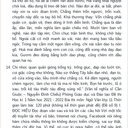
xa thư đồ sộ, há để ai chém rắn đuổi hươu; Hai vầng nhật nguyệt
chói loà, đâu dung lũ treo dê bán chó. Nào đợi ai đòi, ai bắt, phen
này xin ra sức đoạn kình; Chẳng thèm trốn ngược, trốn xuôi,
chuyến này dốc ra tay bộ hổ. Khá thương thay: Vốn chẳng phải
quân cơ, quân vệ, theo dòng ở lính diễn binh; Chẳng qua là dân
ấp, dân lân, mến nghĩa làm quân chiêu mộ. Mười tám ban võ
nghệ, nào đợi tập rèn; Chín chục trận binh thư, không chờ bày
bố. Ngoài cật có một manh áo vải, nào đợi mang bao tấu bầu
ngòi; Trong tay cầm một ngọn tầm vông, chi nài sắm dao tu nón
gõ. Hoả mai đánh bằng rơm con cúi, cũng đốt xong nhà dạy đạo
kia; Gươm đeo dùng bằng lưỡi dao phay, cũng chém rớt đầu
quan hai nọ.
Chi nhọc quan quản gióng trống kỳ, trống giục, đạp rào lướt tới,
coi giặc cũng như không; Nào sợ thằng Tây bắn đạn nhỏ, đạn to,
xô cửa xông vào, liều mình như chẳng có. Kẻ đâm ngang, người
chém ngược, làm cho mã tà ma ní hồn kinh; Bọn hè trước, lũ ó
sau, trối kệ tàu thiếc tàu đồng súng nổ.” (Văn tế nghĩa sĩ Cần
Giuộc – Nguyễn Đình Chiểu) Phòng Giáo dục và Đào tạo Đề thi
Học kì 1 Năm học 2021 - 2022 Bài thi môn: Ngữ Văn lớp 11 Thời
gian làm bài: 120 phút (không kể thời gian phát đề) (Đề số 9) I.
ĐỌC HIỂU Đọc đoạn văn sau và trả lời các câu hỏi Với một tốc
độ truyền tải như vũ bão, Internet nói chung, Facebook nói riêng
hàm chứa nhiều thông tin không được kiểm chứng, sai sự thật,
thậm chí độc hại. Vì thế, nó cực kì nguy hiểm, có thể gây ảnh