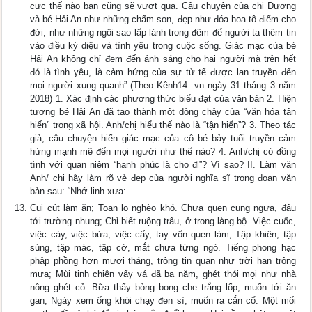
cực thế nào bạn cũng sẽ vượt qua. Câu chuyện của chị Dương
và bé Hải An như những chấm son, đẹp như đóa hoa tô điểm cho
đời, như những ngôi sao lấp lánh trong đêm để người ta thêm tin
vào điều kỳ diệu và tình yêu trong cuộc sống. Giác mạc của bé
Hải An không chỉ đem đến ánh sáng cho hai người mà trên hết
đó là tình yêu, là cảm hứng của sự tử tế được lan truyền đến
mọi người xung quanh” (Theo Kênh14 .vn ngày 31 tháng 3 năm
2018) 1. Xác định các phương thức biểu đạt của văn bản 2. Hiện
tượng bé Hải An đã tạo thành một dòng chảy của “văn hóa tận
hiến” trong xã hội. Anh/chị hiểu thế nào là “tận hiến”? 3. Theo tác
giả, câu chuyện hiến giác mạc của cô bé bảy tuổi truyền cảm
hứng mạnh mẽ đến mọi người như thế nào? 4. Anh/chị có đồng
tình với quan niệm “hạnh phúc là cho đi”? Vì sao? II. Làm văn
Anh/ chị hãy làm rõ vẻ đẹp của người nghĩa sĩ trong đoạn văn
bản sau: “Nhớ linh xưa:
Cui cút làm ăn; Toan lo nghèo khó. Chưa quen cung ngựa, đâu
tới trường nhung; Chỉ biết ruộng trâu, ở trong làng bộ. Việc cuốc,
việc cày, việc bừa, việc cấy, tay vốn quen làm; Tập khiên, tập
súng, tập mác, tập cờ, mắt chưa từng ngó. Tiếng phong hạc
phập phồng hơn mươi tháng, trông tin quan như trời hạn trông
mưa; Mùi tinh chiên vấy vá đã ba năm, ghét thói mọi như nhà
nông ghét cỏ. Bữa thấy bòng bong che trắng lốp, muốn tới ăn
gan; Ngày xem ống khói chạy đen sì, muốn ra cắn cổ. Một mối