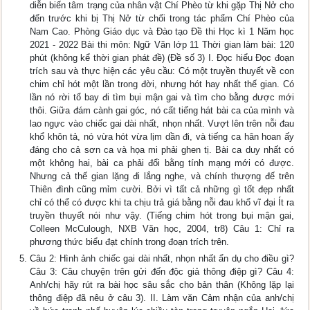
diễn biến tâm trạng của nhân vật Chí Phèo từ khi gặp Thị Nở cho
đến trước khi bị Thị Nở từ chối trong tác phẩm Chí Phèo của
Nam Cao. Phòng Giáo dục và Đào tạo Đề thi Học kì 1 Năm học
2021 - 2022 Bài thi môn: Ngữ Văn lớp 11 Thời gian làm bài: 120
phút (không kể thời gian phát đề) (Đề số 3) I. Đọc hiểu Đọc đoạn
trích sau và thực hiện các yêu cầu: Có một truyền thuyết về con
chim chỉ hót một lần trong đời, nhưng hót hay nhất thế gian. Có
lần nó rời tổ bay đi tìm bụi mận gai và tìm cho bằng được mới
thôi. Giữa đám cành gai góc, nó cất tiếng hát bài ca của mình và
lao ngực vào chiếc gai dài nhất, nhọn nhất. Vượt lên trên nỗi đau
khổ khôn tả, nó vừa hót vừa lịm dần đi, và tiếng ca hân hoan ấy
đáng cho cả sơn ca và họa mi phải ghen tị. Bài ca duy nhất có
một không hai, bài ca phải đổi bằng tính mạng mới có được.
Nhưng cả thế gian lặng đi lắng nghe, và chính thượng đế trên
Thiên đình cũng mỉm cười. Bởi vì tất cả những gì tốt đẹp nhất
chỉ có thể có được khi ta chịu trả giá bằng nỗi đau khổ vĩ đại Ít ra
truyền thuyết nói như vậy. (Tiếng chim hót trong bụi mận gai,
Colleen McCulough, NXB Văn học, 2004, tr8) Câu 1: Chỉ ra
phương thức biểu đạt chính trong đoạn trích trên.
Câu 2: Hình ảnh chiếc gai dài nhất, nhọn nhất ẩn dụ cho điều gì?
Câu 3: Câu chuyện trên gửi đến độc giả thông điệp gì? Câu 4:
Anh/chị hãy rút ra bài học sâu sắc cho bản thân (Không lặp lại
thông điệp đã nêu ở câu 3). II. Làm văn Cảm nhận của anh/chị