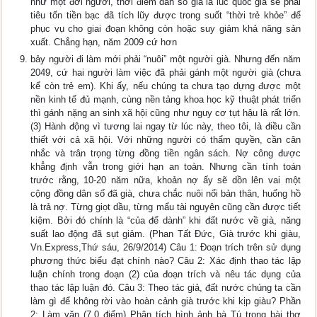
như một đời người, thời điểm dân số già là lúc quốc gia sẽ phải
tiêu tốn tiền bạc đã tích lũy được trong suốt “thời trẻ khỏe” để
phục vụ cho giai đoạn không còn hoặc suy giảm khả năng sản
xuất. Chẳng hạn, năm 2009 cứ hơn
bảy người đi làm mới phải “nuôi” một người già. Nhưng đến năm
2049, cứ hai người làm việc đã phải gánh một người già (chưa
kể còn trẻ em). Khi ấy, nếu chúng ta chưa tạo dựng được một
nền kinh tế đủ mạnh, cùng nền tảng khoa học kỹ thuật phát triển
thì gánh nặng an sinh xã hội cũng như nguy cơ tụt hậu là rất lớn.
(3) Hành động vì tương lai ngay từ lúc này, theo tôi, là điều cần
thiết với cả xã hội. Với những người có thẩm quyền, cần cân
nhắc và trân trọng từng đồng tiền ngân sách. Nợ công được
khẳng định vẫn trong giới hạn an toàn. Nhưng cần tính toán
trước rằng, 10-20 năm nữa, khoản nợ ấy sẽ dồn lên vai một
cộng đồng dân số đã già, chưa chắc nuôi nổi bản thân, huống hồ
là trả nợ. Từng giọt dầu, từng mẩu tài nguyên cũng cần được tiết
kiệm. Bởi đó chính là “của để dành” khi đất nước về già, năng
suất lao động đã sụt giảm. (Phan Tất Đức, Già trước khi giàu,
Vn.Express,Thứ sáu, 26/9/2014) Câu 1: Đoạn trích trên sử dụng
phương thức biểu đạt chính nào? Câu 2: Xác định thao tác lập
luận chính trong đoạn (2) của đoạn trích và nêu tác dụng của
thao tác lập luận đó. Câu 3: Theo tác giả, đất nước chúng ta cần
làm gì để không rời vào hoàn cảnh già trước khi kịp giàu? Phần
2: Làm văn (7,0 điểm) Phân tích hình ảnh bà Tú trong bài thơ