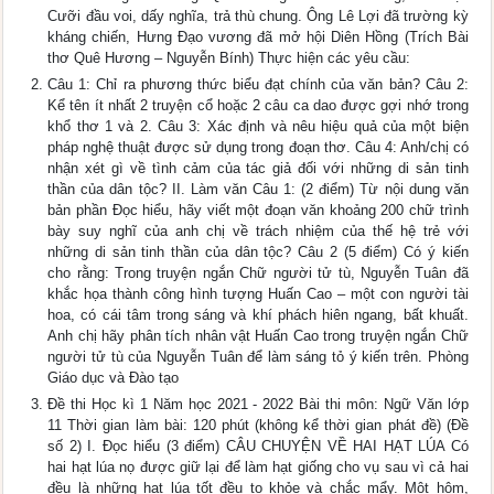
Cưỡi đầu voi, dấy nghĩa, trả thù chung. Ông Lê Lợi đã trường kỳ
kháng chiến, Hưng Đạo vương đã mở hội Diên Hồng (Trích Bài
thơ Quê Hương – Nguyễn Bính) Thực hiện các yêu cầu:
Câu 1: Chỉ ra phương thức biểu đạt chính của văn bản? Câu 2:
Kể tên ít nhất 2 truyện cổ hoặc 2 câu ca dao được gợi nhớ trong
khổ thơ 1 và 2. Câu 3: Xác định và nêu hiệu quả của một biện
pháp nghệ thuật được sử dụng trong đoạn thơ. Câu 4: Anh/chị có
nhận xét gì về tình cảm của tác giả đối với những di sản tinh
thần của dân tộc? II. Làm văn Câu 1: (2 điểm) Từ nội dung văn
bản phần Đọc hiểu, hãy viết một đoạn văn khoảng 200 chữ trình
bày suy nghĩ của anh chị về trách nhiệm của thế hệ trẻ với
những di sản tinh thần của dân tộc? Câu 2 (5 điểm) Có ý kiến
cho rằng: Trong truyện ngắn Chữ người tử tù, Nguyễn Tuân đã
khắc họa thành công hình tượng Huấn Cao – một con người tài
hoa, có cái tâm trong sáng và khí phách hiên ngang, bất khuất.
Anh chị hãy phân tích nhân vật Huấn Cao trong truyện ngắn Chữ
người tử tù của Nguyễn Tuân để làm sáng tỏ ý kiến trên. Phòng
Giáo dục và Đào tạo
Đề thi Học kì 1 Năm học 2021 - 2022 Bài thi môn: Ngữ Văn lớp
11 Thời gian làm bài: 120 phút (không kể thời gian phát đề) (Đề
số 2) I. Đọc hiểu (3 điểm) CÂU CHUYỆN VỀ HAI HẠT LÚA Có
hai hạt lúa nọ được giữ lại để làm hạt giống cho vụ sau vì cả hai
đều là những hạt lúa tốt đều to khỏe và chắc mẩy. Một hôm,