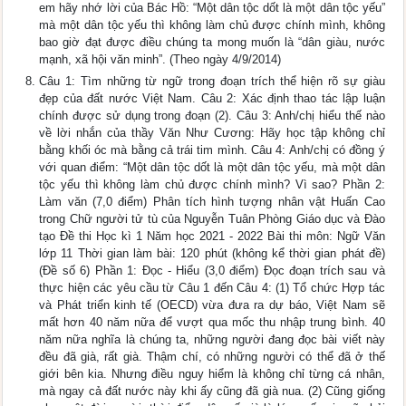
em hãy nhớ lời của Bác Hồ: “Một dân tộc dốt là một dân tộc yếu”
mà một dân tộc yếu thì không làm chủ được chính mình, không
bao giờ đạt được điều chúng ta mong muốn là “dân giàu, nước
mạnh, xã hội văn minh”. (Theo ngày 4/9/2014)
Câu 1: Tìm những từ ngữ trong đoạn trích thể hiện rõ sự giàu
đẹp của đất nước Việt Nam. Câu 2: Xác định thao tác lập luận
chính được sử dụng trong đoạn (2). Câu 3: Anh/chị hiểu thế nào
về lời nhắn của thầy Văn Như Cương: Hãy học tập không chỉ
bằng khối óc mà bằng cả trái tim mình. Câu 4: Anh/chị có đồng ý
với quan điểm: “Một dân tộc dốt là một dân tộc yếu, mà một dân
tộc yếu thì không làm chủ được chính mình? Vì sao? Phần 2:
Làm văn (7,0 điểm) Phân tích hình tượng nhân vật Huấn Cao
trong Chữ người tử tù của Nguyễn Tuân Phòng Giáo dục và Đào
tạo Đề thi Học kì 1 Năm học 2021 - 2022 Bài thi môn: Ngữ Văn
lớp 11 Thời gian làm bài: 120 phút (không kể thời gian phát đề)
(Đề số 6) Phần 1: Đọc - Hiểu (3,0 điểm) Đọc đoạn trích sau và
thực hiện các yêu cầu từ Câu 1 đến Câu 4: (1) Tổ chức Hợp tác
và Phát triển kinh tế (OECD) vừa đưa ra dự báo, Việt Nam sẽ
mất hơn 40 năm nữa để vượt qua mốc thu nhập trung bình. 40
năm nữa nghĩa là chúng ta, những người đang đọc bài viết này
đều đã già, rất già. Thậm chí, có những người có thể đã ở thế
giới bên kia. Nhưng điều nguy hiểm là không chỉ từng cá nhân,
mà ngay cả đất nước này khi ấy cũng đã già nua. (2) Cũng giống