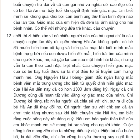
buổi chuyện trò dài về cô con gái nhỏ và nghĩa cử cao đẹp của
cô bé. Hải An mới bẩy tuổi khi quyết định hiến giác mạc. Em biết
mình sẽ không qua khỏi bởi căn bệnh ung thư thần kinh đệm não
cầu lan tỏa. Giác mạc của em hiện đã đem lại ánh sáng cho hai
bệnh nhân. Có thể với những đứa trẻ khác, câu chuyện
chết thì đi hiến xác vì có nhiều người cần của bà ngoại chỉ là câu
chuyện nghe lúc đấy rồi quên nhưng Hải An không quên, cô bé
đã muốn hiến toàn bộ tạng và hiến giác mạc khi biết mình mắc
bệnh trọng bởi nếu con được hiến đôi mắt, hiến trái tim của mình
cho người khác, mẹ sẽ gặp lại con sau một hình hài khác, nhưng
vẫn là con theo cách đặc biệt nhất. Câu chuyện hiến giác mạc
của cô bé bảy tuổi thực sự là một điều tử tế truyền cảm hứng
mạnh mẽ. Ông Nguyễn Hữu Hoàng- giám đốc ngân hàng mắt
bệnh viện mắt trung ương cho biết từ quyết định hiến giác mạc
của Hải An đến nay đã có hơn 1300 đơn đăng ký. Ngay cả chị
Dương cũng đã hoàn tất việc đăng ký giác mạc của mình. Chị
Dương kể rằng, rất nhiều người đã chia sẻ với chị, sự ra đi của
bé Hải An đã thay đổi họ. Có người tâm sự với chị: em đã ăn
chơi trác táng nhưng sau khi biết chuyện của Hải An, em biết
rằng cuộc sống này rất đáng quý. Nếu em bảo quản thân thể của
em khỏe mạnh em sẽ mang lại sự sống cho người khác. Cuộc
sống luôn mang đến cho ta những điều kỳ diệu. Hiện tại dẫu buồn
bã, bi đát đến đâu, chỉ cần vững tin yêu thương suy nghĩ tích