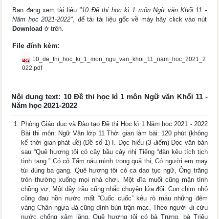
Bạn đang xem tài liệu
"10 Đề thi học kì 1 môn Ngữ văn Khối 11 -
Năm học 2021-2022"
, để tải tài liệu gốc về máy hãy click vào nút
Download
ở trên.
File đính kèm:
10_de_thi_hoc_ki_1_mon_ngu_van_khoi_11_nam_hoc_2021_2
022.pdf
Nội dung text: 10 Đề thi học kì 1 môn Ngữ văn Khối 11 -
Năm học 2021-2022
Phòng Giáo dục và Đào tạo Đề thi Học kì 1 Năm học 2021 - 2022
Bài thi môn: Ngữ Văn lớp 11 Thời gian làm bài: 120 phút (không
kể thời gian phát đề) (Đề số 1) I. Đọc hiểu (3 điểm) Đọc văn bản
sau “Quê hương tôi có cây bầu cây nhị Tiếng “đàn kêu tích tịch
tình tang ” Có cô Tấm náu mình trong quả thị, Có người em may
túi đúng ba gang. Quê hương tôi có ca dao tục ngữ, Ông trăng
tròn thường xuống mọi nhà chơi. Một đĩa muối cũng mặn tình
chồng vợ, Một dây trầu cũng nhắc chuyện lứa đôi. Con chim nhỏ
cũng đau hồn nước mất “Cuốc cuốc” kêu rỏ máu những đêm
vàng Chân ngựa đá cũng dính bùn trận mạc. Theo người đi cứu
nước chống xâm lăng. Quê hương tôi có bà Trưng, bà Triệu