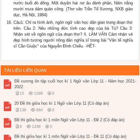
nước buổi đò đông. Một duyện hai nợ âu đành phận, Năm nắng
mười mưa dám quản công. (Thơ văn Trần Tế Xương, NXB giáo
dục, Hà Nội, 1984)
Câu1: Chỉ ra hình ảnh, ngôn ngữ văn học dân gian trong đoạn thơ
trên. Câu 2: Nêu những đức tính cao đẹp của bà Tú? Câu 3:
Nhận xét về ngôn ngữ của đoạn thơ? II. LÀM VĂN Cảm nhận vẻ
đẹp hình tượng người nông dân nghĩa sĩ trong bài "Văn tế nghĩa
sĩ Cần Giuộc" của Nguyễn Đình Chiểu. -HẾT-
TÀI LIỆU LIÊN QUAN
Đề cương ôn tập cuối học kì 1 Ngữ văn Lớp 11 - Năm học 2021-
2022
15
1398
0
20 Đề thi giữa học kì 1 Ngữ văn Lớp 11 (Có đáp án)
138
684
0
Đề thi giữa học kì 1 môn Ngữ văn Lớp 11 - Đề 2 (Có đáp án)
6
1338
0
Đề thi giữa học kì 1 môn Ngữ văn Lớp 11 - Đề 11 (Có đáp án)