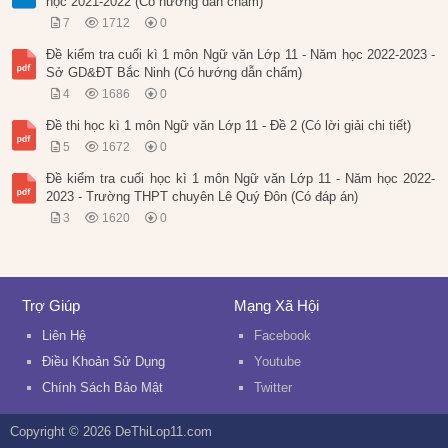
học 2021-2022 (Có hướng dẫn chấm)
7
1712
0
Đề kiểm tra cuối kì 1 môn Ngữ văn Lớp 11 - Năm học 2022-2023 -
Sở GD&ĐT Bắc Ninh (Có hướng dẫn chấm)
4
1686
0
Đề thi học kì 1 môn Ngữ văn Lớp 11 - Đề 2 (Có lời giải chi tiết)
5
1672
0
Đề kiểm tra cuối học kì 1 môn Ngữ văn Lớp 11 - Năm học 2022-
2023 - Trường THPT chuyên Lê Quý Đôn (Có đáp án)
3
1620
0
Trợ Giúp
Mạng Xã Hội
Liên Hệ
Facebook
Điều Khoản Sử Dụng
Youtube
Chính Sách Bảo Mật
Twitter
Copyright © 2026 DeThiLop11.com