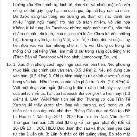
hưởng xấu đến chính trị, kinh tế, đạo đức và nhiều mặt của đời
sống, có thể gây nguy hại cho quốc gia, tập thể hay các cá nhân.
Do được sáng tạo trong môi trường ảo, thậm chí nặc danh nên
nhiều "ngôn ngữ mạng" trở nên vô trách nhiệm, vô văn hóa
Không ít kẻ tung lên Facebook những ngôn ngữ tục tĩu, bẩn thỉu
nhằm nói xấu, đả kích, thóa mạ người khác. Chưa kể đến những
hiện tượng xuyên tạc tiếng Việt, viết tắt, kí hiệu đến kì quặc, tùy
tiện đưa vào văn bản những chữ z, f, w vốn không có trong hệ
thống chữ cái tiếng Việt, làm mất đi sự trong sáng của tiếng Việt
(Trích Bàn về Facebook với học sinh, Lomonoxop.Edu.vn)
1. Xác định phong cách ngôn ngữ của văn bản trên. Nêu phương
thức biểu đạt chính của văn bản. (0.5 điểm) 2. Nêu nội dung của
văn bản. (0.5 điểm) 3. Chỉ ra biện pháp tu từ chính được sử dụng
trong văn bản. Nêu tác dụng của biện pháp tu từ đó. (1.0 điểm) 4.
Viết một đoạn văn ngắn (khoảng 5 đến 7 câu) trình bày suy nghĩ
của anh/chị về tác hại của facebook đối với giới trẻ hiện nay. (1.0
điểm) II. LÀM VĂN Phân tích bài thơ Thương vợ của Trần Tế
Xương để thấy được tấm lòng yêu thương, quý trọng vợ và
nhân cách cao đẹp của nhà thơ. Phòng Giáo dục và Đào tạo Đề
thi Học kì 1 Năm học 2021 - 2022 Bài thi môn: Ngữ Văn lớp 11
Thời gian làm bài: 120 phút (không kể thời gian phát đề) (Đề số
10) Đề 10 I. ĐỌC HIỂU Đọc đoạn thơ sau và thực hiện yêu cầu
từ câu 1 đến câu 3: Lặn lội thân cò khi quãng vắng, Eo sèo mặt