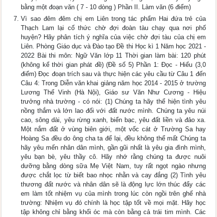
bằng một đoạn văn ( 7 - 10 dòng ) Phần II. Làm văn (6 điểm)
Vì sao đêm đêm chị em Liên trong tác phẩm Hai đứa trẻ của
Thạch Lam lại cố thức chờ đợi đoàn tàu chạy qua nơi phố
huyện? Hãy phân tích ý nghĩa của việc chờ đợi tàu của chị em
Liên. Phòng Giáo dục và Đào tạo Đề thi Học kì 1 Năm học 2021 -
2022 Bài thi môn: Ngữ Văn lớp 11 Thời gian làm bài: 120 phút
(không kể thời gian phát đề) (Đề số 5) Phần 1: Đọc - Hiểu (3,0
điểm) Đọc đoạn trích sau và thực hiện các yêu cầu từ Câu 1 đến
Câu 4: Trong Diễn văn khai giảng năm học 2014 - 2015 ở trường
Lương Thế Vinh (Hà Nội), Giáo sư Văn Như Cương - Hiệu
trưởng nhà trường - có nói: (1) Chúng ta hãy thể hiện tình yêu
nồng thắm và lớn lao đối với đất nước mình. Chúng ta yêu núi
cao, sông dài, yêu rừng xanh, biển bạc, yêu đất liền và đảo xa.
Một nắm đất ở vùng biên giới, một vốc cát ở Trường Sa hay
Hoàng Sa đều do ông cha ta để lại, đều không thể mất Chúng ta
hãy yêu mến nhân dân mình, gần gũi nhất là yêu gia đình mình,
yêu bạn bè, yêu thầy cô. Hãy nhớ rằng chúng ta được nuôi
dưỡng bằng dòng sữa Mẹ Việt Nam, tuy rất ngọt ngào nhưng
được chắt lọc từ biết bao nhọc nhằn và cay đắng (2) Tình yêu
thương đất nước và nhân dân sẽ là động lực lớn thúc đẩy các
em làm tốt nhiệm vụ của mình trong lúc còn ngồi trên ghế nhà
trường: Nhiệm vụ đó chính là học tập tốt về mọi mặt. Hãy học
tập không chỉ bằng khối óc mà còn bằng cả trái tim mình. Các