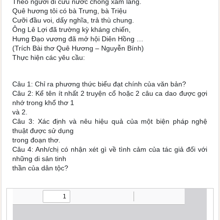
Theo người đi cứu nước chống xâm lăng.
Quê hương tôi có bà Trưng, bà Triệu
Cưỡi đầu voi, dấy nghĩa, trả thù chung.
Ông Lê Lợi đã trường kỳ kháng chiến,
Hưng Đạo vương đã mở hội Diên Hồng …
(Trích Bài thơ Quê Hương – Nguyễn Bính)
Thực hiện các yêu cầu:
Câu 1: Chỉ ra phương thức biểu đạt chính của văn bản?
Câu 2: Kể tên ít nhất 2 truyện cổ hoặc 2 câu ca dao được gợi
nhớ trong khổ thơ 1
và 2.
Câu 3: Xác định và nêu hiệu quả của một biện pháp nghệ
thuật được sử dụng
trong đoạn thơ.
Câu 4: Anh/chị có nhận xét gì về tình cảm của tác giả đối với
những di sản tinh
thần của dân tộc?