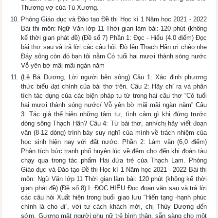
Thương vợ của Tú Xương.
Phòng Giáo dục và Đào tạo Đề thi Học kì 1 Năm học 2021 - 2022
Bài thi môn: Ngữ Văn lớp 11 Thời gian làm bài: 120 phút (không
kể thời gian phát đề) (Đề số 7) Phần 1: Đọc - Hiểu (4.0 điểm) Đọc
bài thơ sau và trả lời các câu hỏi: Đò lên Thạch Hãn ơi chèo nhẹ
Đáy sông còn đó bạn tôi nằm Có tuổi hai mươi thành sóng nước
Vỗ yên bờ mãi mãi ngàn năm
(Lê Bá Dương, Lời người bên sông) Câu 1: Xác định phương
thức biểu đạt chính của bài thơ trên. Câu 2: Hãy chỉ ra và phân
tích tác dụng của các biện pháp tu từ trong hai câu thơ “Có tuổi
hai mươi thành sóng nước/ Vỗ yên bờ mãi mãi ngàn năm” Câu
3: Tác giả thể hiện những tâm tư, tình cảm gì khi đứng trước
dòng sông Thạch Hãn? Câu 4: Từ bài thơ, anh/chị hãy viết đoạn
văn (8-12 dòng) trình bày suy nghĩ của mình về trách nhiệm của
học sinh hiện nay với đất nước. Phần 2: Làm văn (6,0 điểm)
Phân tích bức tranh phố huyện lúc về đêm cho đến khi đoàn tàu
chạy qua trong tác phẩm Hai đứa trẻ của Thạch Lam. Phòng
Giáo dục và Đào tạo Đề thi Học kì 1 Năm học 2021 - 2022 Bài thi
môn: Ngữ Văn lớp 11 Thời gian làm bài: 120 phút (không kể thời
gian phát đề) (Đề số 8) I. ĐỌC HIỂU Đọc đoạn văn sau và trả lời
các câu hỏi Xuất hiện trong buổi giao lưu “Hiến tạng -hạnh phúc
chính là cho đi”, với tư cách khách mời, chị Thùy Dương đến
sớm. Gương mặt người phụ nữ trẻ bình thản, sẵn sàng cho một