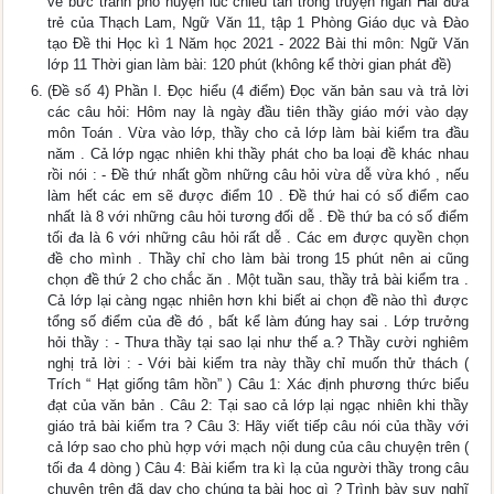
về bức tranh phố huyện lúc chiều tàn trong truyện ngắn Hai đứa
trẻ của Thạch Lam, Ngữ Văn 11, tập 1 Phòng Giáo dục và Đào
tạo Đề thi Học kì 1 Năm học 2021 - 2022 Bài thi môn: Ngữ Văn
lớp 11 Thời gian làm bài: 120 phút (không kể thời gian phát đề)
(Đề số 4) Phần I. Đọc hiểu (4 điểm) Đọc văn bản sau và trả lời
các câu hỏi: Hôm nay là ngày đầu tiên thầy giáo mới vào dạy
môn Toán . Vừa vào lớp, thầy cho cả lớp làm bài kiểm tra đầu
năm . Cả lớp ngạc nhiên khi thầy phát cho ba loại đề khác nhau
rồi nói : - Đề thứ nhất gồm những câu hỏi vừa dễ vừa khó , nếu
làm hết các em sẽ được điểm 10 . Đề thứ hai có số điểm cao
nhất là 8 với những câu hỏi tương đối dễ . Đề thứ ba có số điểm
tối đa là 6 với những câu hỏi rất dễ . Các em được quyền chọn
đề cho mình . Thầy chỉ cho làm bài trong 15 phút nên ai cũng
chọn đề thứ 2 cho chắc ăn . Một tuần sau, thầy trả bài kiểm tra .
Cả lớp lại càng ngạc nhiên hơn khi biết ai chọn đề nào thì được
tổng số điểm của đề đó , bất kể làm đúng hay sai . Lớp trưởng
hỏi thầy : - Thưa thầy tại sao lại như thế a.? Thầy cười nghiêm
nghị trả lời : - Với bài kiểm tra này thầy chỉ muốn thử thách (
Trích “ Hạt giống tâm hồn” ) Câu 1: Xác định phương thức biểu
đạt của văn bản . Câu 2: Tại sao cả lớp lại ngạc nhiên khi thầy
giáo trả bài kiểm tra ? Câu 3: Hãy viết tiếp câu nói của thầy với
cả lớp sao cho phù hợp với mạch nội dung của câu chuyện trên (
tối đa 4 dòng ) Câu 4: Bài kiểm tra kì lạ của người thầy trong câu
chuyện trên đã dạy cho chúng ta bài học gì ? Trình bày suy nghĩ