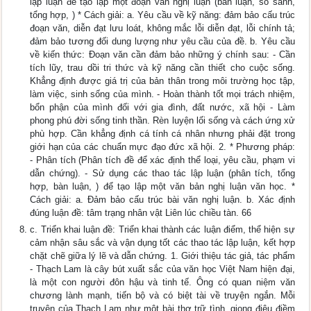
lập luận để tạo lập một đoạn văn nghị luận (bàn luận, so sánh,
tổng hợp, ) * Cách giải: a. Yêu cầu về kỹ năng: đảm bảo cấu trúc
đoạn văn, diễn đạt lưu loát, không mắc lỗi diễn đạt, lỗi chính tả;
đảm bảo tương đối dung lượng như yêu cầu của đề. b. Yêu cầu
về kiến thức: Đoạn văn cần đảm bảo những ý chính sau: - Cần
tích lũy, trau dồi tri thức và kỹ năng cần thiết cho cuộc sống.
Khẳng định được giá trị của bản thân trong môi trường học tập,
làm việc, sinh sống của mình. - Hoàn thành tốt mọi trách nhiệm,
bổn phận của mình đối với gia đình, đất nước, xã hội - Làm
phong phú đời sống tinh thần. Rèn luyện lối sống và cách ứng xử
phù hợp. Cần khẳng định cá tính cá nhân nhưng phải đặt trong
giới hạn của các chuẩn mực đạo đức xã hội. 2. * Phương pháp:
- Phân tích (Phân tích đề để xác định thể loại, yêu cầu, phạm vi
dẫn chứng). - Sử dụng các thao tác lập luận (phân tích, tổng
hợp, bàn luận, ) để tạo lập một văn bản nghị luận văn học. *
Cách giải: a. Đảm bảo cấu trúc bài văn nghị luận. b. Xác định
đúng luận đề: tâm trạng nhân vật Liên lúc chiều tàn. 66
c. Triển khai luận đề: Triển khai thành các luận điểm, thể hiện sự
cảm nhận sâu sắc và vận dụng tốt các thao tác lập luận, kết hợp
chặt chẽ giữa lý lẽ và dẫn chứng. 1. Giới thiệu tác giả, tác phẩm
- Thạch Lam là cây bút xuất sắc của văn học Việt Nam hiện đại,
là một con người đôn hậu và tinh tế. Ông có quan niệm văn
chương lành mạnh, tiến bộ và có biệt tài về truyện ngắn. Mỗi
truyện của Thạch Lam như một bài thơ trữ tình, giọng điệu điềm