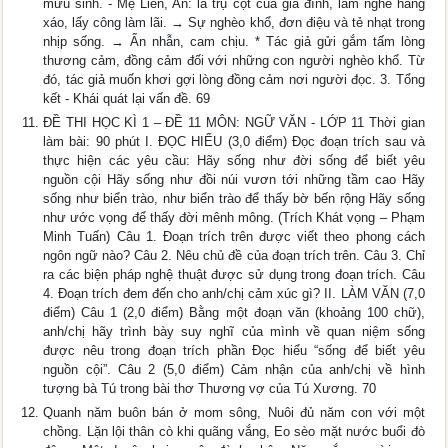
mưu sinh. - Mẹ Liên, An: là trụ cột của gia đình, làm nghề hàng
xáo, lấy công làm lãi. → Sự nghèo khổ, đơn điệu và tẻ nhạt trong
nhịp sống. → Ẩn nhẫn, cam chịu. * Tác giả gửi gắm tấm lòng
thương cảm, đồng cảm đối với những con người nghèo khổ. Từ
đó, tác giả muốn khơi gợi lòng đồng cảm nơi người đọc. 3. Tổng
kết - Khái quát lại vấn đề. 69
ĐỀ THI HỌC KÌ 1 – ĐỀ 11 MÔN: NGỮ VĂN - LỚP 11 Thời gian
làm bài: 90 phút I. ĐỌC HIỂU (3,0 điểm) Đọc đoạn trích sau và
thực hiện các yêu cầu: Hãy sống như đời sống để biết yêu
nguồn cội Hãy sống như đồi núi vươn tới những tầm cao Hãy
sống như biển trào, như biển trào để thấy bờ bến rộng Hãy sống
như ước vọng để thấy đời mênh mông. (Trích Khát vọng – Phạm
Minh Tuấn) Câu 1. Đoạn trích trên được viết theo phong cách
ngôn ngữ nào? Câu 2. Nêu chủ đề của đoạn trích trên. Câu 3. Chỉ
ra các biện pháp nghệ thuật được sử dụng trong đoạn trích. Câu
4. Đoạn trích đem đến cho anh/chị cảm xúc gì? II. LÀM VĂN (7,0
điểm) Câu 1 (2,0 điểm) Bằng một đoạn văn (khoảng 100 chữ),
anh/chị hãy trình bày suy nghĩ của mình về quan niệm sống
được nêu trong đoạn trích phần Đọc hiểu “sống để biết yêu
nguồn cội”. Câu 2 (5,0 điểm) Cảm nhận của anh/chị về hình
tượng bà Tú trong bài thơ Thương vợ của Tú Xương. 70
Quanh năm buôn bán ở mom sông, Nuôi đủ năm con với một
chồng. Lặn lội thân cò khi quãng vắng, Eo sèo mặt nước buổi đò