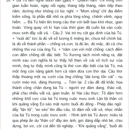
+ Bà Tú làm nghề buôn bán (gạo) + “Quanh năm” chỉ vòng thời
gian tuần hoàn, ngày nối ngày, tháng tiếp tháng, năm tiếp theo
năm, dường như không có lúc nghỉ. + “Mom sông” chỉ địa điểm
kiếm sống, là phần đất nhô ra phía lòng sông, chênh vênh, nguy
hiểm. → Bà Tú hiện lên trong câu thơ với biết bao khó nhọc, gian
truân. Vòng quay vô kì hạn của thời gian đã cuốn bà vào cuộc
mưu sinh đầy vất vả. - Câu 2: Vai trò trụ cột gia đình của bà Tú.
+ “nuôi đủ” tức là đủ về số lượng 6 miệng ăn, chưa kể chính bà;
là đủ về thành phần – chồng và con; là đủ ăn, đủ mặc, đủ cả cho
những thú vui của ông Tú. + “năm con với một chồng: cách đếm
con đếm chồng rất đặc biệt. Tú Xương tách mình riêng ra, đặt
mình sau con nghĩa là tự thấy hổ thẹn về cái vô tích sự của
mình, ông tự thấy mình cũng là thứ con đặc biệt của bà Tú, mà
một ông còn nặng gánh hơn cả năm đứa con thơ dại. Câu thơ
thấp thoáng một nụ cười của ông chồng “dài lưng tốn vải” - nụ
cười méo mó, đáng thương. → Tóm lại: 2 câu đề đã khắc họa
thành công chân dung bà Tú – người vợ đảm đang, tháo vát,
phải chịu nhiều vất vả, gian truân. b/ Hai câu thực: Tô đậm hơn
những khổ cực của bà Tú trong cuộc mưu sinh Lặn lội thân cò
khi quãng vắng Eo sèo mặt nước buổi đò đông - Phép đảo ngữ:
đẩy “lặn lội”, “eo sèo” lên đầu câu, tô đậm nỗi vất vả, nhọc nhằn
của bà Tú trong cuộc mưu sinh. - Hình ảnh bà Tú được miêu tả
qua phép ẩn dụ “thân cò” đầy ám ảnh, gợi dáng dấp nhỏ bé, chịu
đựng, bơ vơ, côi cút đến tội nghiệp. - “Khi quãng vắng”, “buổi đò