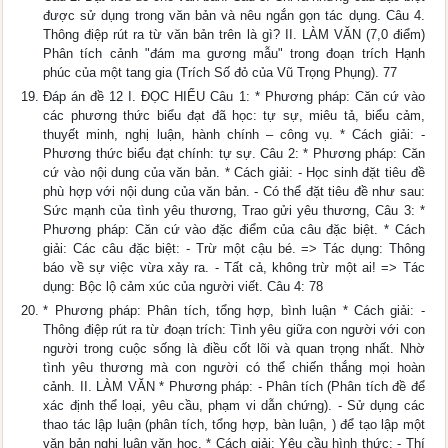
được sử dụng trong văn bản và nêu ngắn gọn tác dụng. Câu 4.
Thông điệp rút ra từ văn bản trên là gì? II. LÀM VĂN (7,0 điểm)
Phân tích cảnh "đám ma gương mẫu" trong đoạn trích Hạnh
phúc của một tang gia (Trích Số đỏ của Vũ Trọng Phụng). 77
Đáp án đề 12 I. ĐỌC HIỂU Câu 1: * Phương pháp: Căn cứ vào
các phương thức biểu đạt đã học: tự sự, miêu tả, biểu cảm,
thuyết minh, nghị luận, hành chính – công vụ. * Cách giải: -
Phương thức biểu đạt chính: tự sự. Câu 2: * Phương pháp: Căn
cứ vào nội dung của văn bản. * Cách giải: - Học sinh đặt tiêu đề
phù hợp với nội dung của văn bản. - Có thể đặt tiêu đề như sau:
Sức mạnh của tình yêu thương, Trao gửi yêu thương, Câu 3: *
Phương pháp: Căn cứ vào đặc điểm của câu đặc biệt. * Cách
giải: Các câu đặc biệt: - Trừ một cậu bé. => Tác dụng: Thông
báo về sự việc vừa xảy ra. - Tất cả, không trừ một ai! => Tác
dụng: Bộc lộ cảm xúc của người viết. Câu 4: 78
* Phương pháp: Phân tích, tổng hợp, bình luận * Cách giải: -
Thông điệp rút ra từ đoạn trích: Tình yêu giữa con người với con
người trong cuộc sống là điều cốt lõi và quan trọng nhất. Nhờ
tình yêu thương mà con người có thể chiến thắng mọi hoàn
cảnh. II. LÀM VĂN * Phương pháp: - Phân tích (Phân tích đề để
xác định thể loại, yêu cầu, phạm vi dẫn chứng). - Sử dụng các
thao tác lập luận (phân tích, tổng hợp, bàn luận, ) để tạo lập một
văn bản nghị luận văn học. * Cách giải: Yêu cầu hình thức: - Thí