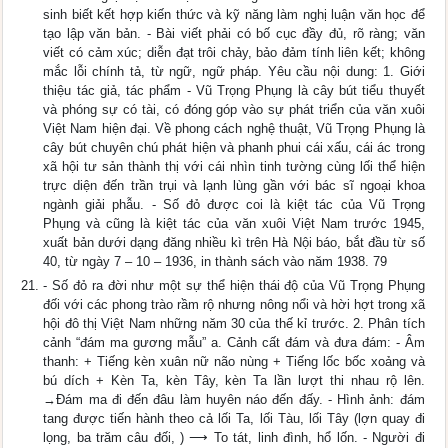
sinh biết kết hợp kiến thức và kỹ năng làm nghị luận văn học để
tạo lập văn bản. - Bài viết phải có bố cục đầy đủ, rõ ràng; văn
viết có cảm xúc; diễn đạt trôi chảy, bảo đảm tính liên kết; không
mắc lỗi chính tả, từ ngữ, ngữ pháp. Yêu cầu nội dung: 1. Giới
thiệu tác giả, tác phẩm - Vũ Trọng Phụng là cây bút tiểu thuyết
và phóng sự có tài, có đóng góp vào sự phát triển của văn xuôi
Việt Nam hiện đại. Về phong cách nghệ thuật, Vũ Trọng Phụng là
cây bút chuyên chú phát hiện và phanh phui cái xấu, cái ác trong
xã hội tư sản thành thị với cái nhìn tinh tường cùng lối thể hiện
trực diện đến trần trụi và lạnh lùng gần với bác sĩ ngoại khoa
ngành giải phẫu. - Số đỏ được coi là kiệt tác của Vũ Trọng
Phụng và cũng là kiệt tác của văn xuôi Việt Nam trước 1945,
xuất bản dưới dạng đăng nhiều kì trên Hà Nội báo, bắt đầu từ số
40, từ ngày 7 – 10 – 1936, in thành sách vào năm 1938. 79
- Số đỏ ra đời như một sự thể hiện thái độ của Vũ Trọng Phụng
đối với các phong trào rầm rộ nhưng nông nổi và hời hợt trong xã
hội đô thị Việt Nam những năm 30 của thế kỉ trước. 2. Phân tích
cảnh “đám ma gương mẫu” a. Cảnh cất đám và đưa đám: - Âm
thanh: + Tiếng kèn xuân nữ não nùng + Tiếng lốc bốc xoảng và
bú dích + Kèn Ta, kèn Tây, kèn Ta lần lượt thi nhau rộ lên.
→Đám ma đi đến đâu làm huyên náo đến đấy. - Hình ảnh: đám
tang được tiến hành theo cả lối Ta, lối Tàu, lối Tây (lợn quay đi
lọng, ba trăm câu đối, ) ⟶ To tát, linh đình, hổ lốn. - Người đi