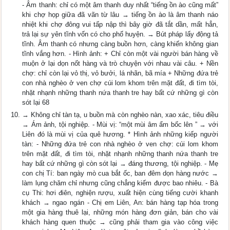
- Âm thanh: chỉ có một âm thanh duy nhất “tiếng ồn ào cũng mất”
khi chợ họp giữa đã vãn từ lâu → tiếng ồn ào là âm thanh náo
nhiệt khi chợ đông vui tấp nập thì bây giờ đã tắt dần, mất hẳn,
trả lại sự yên tĩnh vốn có cho phố huyện. → Bút pháp lấy động tả
tĩnh. Âm thanh có nhưng càng buồn hơn, càng khiến không gian
tĩnh vắng hơn. - Hình ảnh: + Chỉ còn một vài người bán hàng về
muộn ở lại dọn nốt hàng và trò chuyện với nhau vài câu. + Nền
chợ: chỉ còn lại vỏ thị, vỏ bưởi, lá nhãn, bã mía + Những đứa trẻ
con nhà nghèo ở ven chợ cúi lom khom trên mặt đất, đi tìm tòi,
nhặt nhạnh những thanh nứa thanh tre hay bất cứ những gì còn
sót lại 68
→ Không chỉ tàn tạ, u buồn mà còn nghèo nàn, xao xác, tiêu điều
→ Ám ảnh, tội nghiệp. - Mùi vị: “một mùi âm ẩm bốc lên ” → với
Liên đó là mùi vị của quê hương. * Hình ảnh những kiếp người
tàn: - Những đứa trẻ con nhà nghèo ở ven chợ: cúi lom khom
trên mặt đất, đi tìm tòi, nhặt nhạnh những thanh nứa thanh tre
hay bất cứ những gì còn sót lại → đáng thương, tội nghiệp. - Mẹ
con chị Tí: ban ngày mò cua bắt ốc, ban đêm dọn hàng nước →
làm lụng chăm chỉ nhưng cũng chẳng kiếm được bao nhiêu. - Bà
cụ Thi: hơi điên, nghiện rượu, xuất hiện cùng tiếng cười khanh
khách → ngao ngán - Chị em Liên, An: bán hàng tạp hóa trong
một gia hàng thuê lại, những món hàng đơn giản, bán cho vài
khách hàng quen thuộc → cũng phải tham gia vào công việc