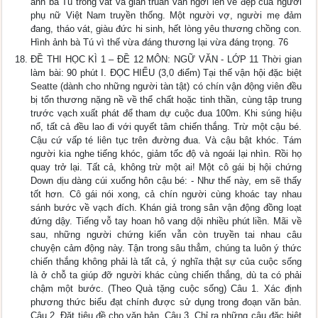
ảnh bà Tú trong vất vả gian truân vẫn ngời lên vẻ đẹp của người
phụ nữ Việt Nam truyền thống. Một người vợ, người mẹ đảm
đang, tháo vát, giàu đức hi sinh, hết lòng yêu thương chồng con.
Hình ảnh bà Tú vì thế vừa đáng thương lại vừa đáng trọng. 76
ĐỀ THI HỌC KÌ 1 – ĐỀ 12 MÔN: NGỮ VĂN - LỚP 11 Thời gian
làm bài: 90 phút I. ĐỌC HIỂU (3,0 điểm) Tại thế vận hội đặc biệt
Seatte (dành cho những người tàn tật) có chín vận động viên đều
bị tổn thương nặng nề về thể chất hoặc tinh thần, cùng tập trung
trước vạch xuất phát để tham dự cuộc đua 100m. Khi súng hiệu
nổ, tất cả đều lao đi với quyết tâm chiến thắng. Trừ một cậu bé.
Cậu cứ vấp té liên tục trên đường đua. Và cậu bật khóc. Tám
người kia nghe tiếng khóc, giảm tốc độ và ngoái lại nhìn. Rồi họ
quay trở lại. Tất cả, không trừ một ai! Một cô gái bị hội chứng
Down dịu dàng cúi xuống hôn cậu bé: - Như thế này, em sẽ thấy
tốt hơn. Cô gái nói xong, cả chín người cùng khoác tay nhau
sánh bước về vạch đích. Khán giả trong sân vận động đồng loạt
đứng dậy. Tiếng vỗ tay hoan hô vang dội nhiều phút liền. Mãi về
sau, những người chứng kiến vẫn còn truyền tai nhau câu
chuyện cảm động này. Tận trong sâu thẳm, chúng ta luôn ý thức
chiến thắng không phải là tất cả, ý nghĩa thật sự của cuộc sống
là ở chỗ ta giúp đỡ người khác cùng chiến thắng, dù ta có phải
chậm một bước. (Theo Quà tặng cuộc sống) Câu 1. Xác định
phương thức biểu đạt chính được sử dụng trong đoạn văn bản.
Câu 2. Đặt tiêu đề cho văn bản. Câu 3. Chỉ ra những câu đặc biệt