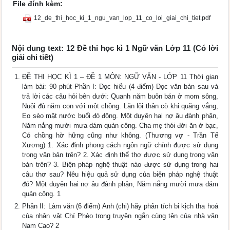
File đính kèm:
12_de_thi_hoc_ki_1_ngu_van_lop_11_co_loi_giai_chi_tiet.pdf
Nội dung text: 12 Đề thi học kì 1 Ngữ văn Lớp 11 (Có lời
giải chi tiết)
ĐỀ THI HỌC KÌ 1 – ĐỀ 1 MÔN: NGỮ VĂN - LỚP 11 Thời gian
làm bài: 90 phút Phần I: Đọc hiểu (4 điểm) Đọc văn bản sau và
trả lời các câu hỏi bên dưới: Quanh năm buôn bán ở mom sông,
Nuôi đủ năm con với một chồng. Lặn lội thân cò khi quãng vắng,
Eo sèo mặt nước buổi đò đông. Một duyên hai nợ âu đành phận,
Năm nắng mười mưa dám quản công. Cha mẹ thói đời ăn ở bạc,
Có chồng hờ hững cũng như không. (Thương vợ - Trần Tế
Xương) 1. Xác định phong cách ngôn ngữ chính được sử dụng
trong văn bản trên? 2. Xác định thể thơ được sử dụng trong văn
bản trên? 3. Biện pháp nghệ thuật nào được sử dụng trong hai
câu thơ sau? Nêu hiệu quả sử dụng của biện pháp nghệ thuật
đó? Một duyên hai nợ âu đành phận, Năm nắng mười mưa dám
quản công. 1
Phần II: Làm văn (6 điểm) Anh (chị) hãy phân tích bi kịch tha hoá
của nhân vật Chí Phèo trong truyện ngắn cùng tên của nhà văn
Nam Cao? 2