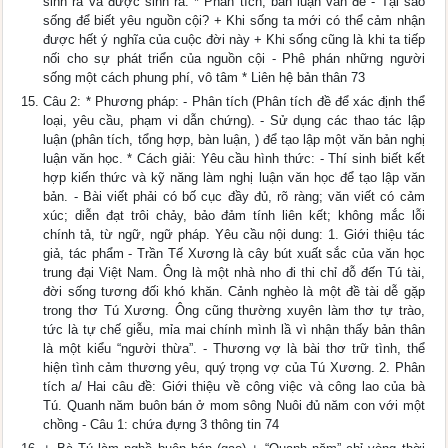
sinh ra và được sinh ra. * Phân tích, bàn luận vấn đề - Tại sao
sống để biết yêu nguồn cội? + Khi sống ta mới có thể cảm nhận
được hết ý nghĩa của cuộc đời này + Khi sống cũng là khi ta tiếp
nối cho sự phát triển của nguồn cội - Phê phán những người
sống một cách phung phí, vô tâm * Liên hệ bản thân 73
Câu 2: * Phương pháp: - Phân tích (Phân tích đề để xác định thể
loại, yêu cầu, phạm vi dẫn chứng). - Sử dụng các thao tác lập
luận (phân tích, tổng hợp, bàn luận, ) để tạo lập một văn bản nghị
luận văn học. * Cách giải: Yêu cầu hình thức: - Thí sinh biết kết
hợp kiến thức và kỹ năng làm nghị luận văn học để tạo lập văn
bản. - Bài viết phải có bố cục đầy đủ, rõ ràng; văn viết có cảm
xúc; diễn đạt trôi chảy, bảo đảm tính liên kết; không mắc lỗi
chính tả, từ ngữ, ngữ pháp. Yêu cầu nội dung: 1. Giới thiệu tác
giả, tác phẩm - Trần Tế Xương là cây bút xuất sắc của văn học
trung đại Việt Nam. Ông là một nhà nho đi thi chỉ đỗ đến Tú tài,
đời sống tương đối khó khăn. Cảnh nghèo là một đề tài dễ gặp
trong thơ Tú Xương. Ông cũng thường xuyên làm thơ tự trào,
tức là tự chế giễu, mỉa mai chính mình lầ vì nhận thấy bản thân
là một kiểu “người thừa”. - Thương vợ là bài thơ trữ tình, thể
hiện tình cảm thương yêu, quý trọng vợ của Tú Xương. 2. Phân
tích a/ Hai câu đề: Giới thiệu về công việc và công lao của bà
Tú. Quanh năm buôn bán ở mom sông Nuôi đủ năm con với một
chồng - Câu 1: chứa đựng 3 thông tin 74