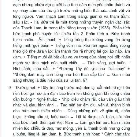
đạm nhưng chứa đựng biết bao tình cảm mến yêu chân thành và
sự nhạy cảm của tác giả trước những biến thái của cảnh vật và
lòng người. Văn Thạch Lam trong sáng, giản dị và thâm trầm,
sâu sắc. - Hai đứa trẻ là một trong những truyện ngắn đặc sắc
của Thạch Lam, in trong tập Nắng trong vườn (1938). Phân tích
bức tranh phố huyện lúc chiều tàn 2. Phân tích a. Bức tranh
thiên nhiên: - Âm thanh: + Tiếng trống thu không vang lên từng
tiếng một: gợi buồn + Tiếng ếch nhái kêu ran ngoài đồng ruộng
theo gió nhẹ đưa vào: âm thanh rộn rã nhưng lại gợi ảo não, ảm
đạm. + Tiếng muỗi đã bắt đầu vo ve trong cửa hàng hơi tối: nhấn
mạnh sự tĩnh mịch của buổi chiều. → Tĩnh vắng, gợi buồn. -
Hình ảnh, màu sắc: + “Phương Tây đỏ rực như lửa cháy” +
“Những đám mây ánh hồng như hòn than sắp tàn” → Gam màu
sáng nhưng là dấu hiệu của sự lụi tàn. 67
- Đường nét: + Dãy tre làng trước mặt đen lại cắt hình rõ rệt trên
nền trời: gợi sự ảm đạm bao trùm lên không gian khi bóng chiều
dần buông * Nghệ thuật: - Nhịp điệu chậm rãi, câu văn giàu tính
nhạc và giàu hình ảnh → Tạo nên sự êm dịu, yên ả, thanh bình
cho bức tranh thiên nhiên. - Dùng những nét vẽ giản dị, chân
thực, không cầu kì, kiểu cách → Lột tả được cái thần, cái hồn
của bức tranh thôn quê Việt Nam → Làm gợi lên bức tranh thiên
nhiên lúc chiều tà đẹp, mơ mộng, yên ả, thanh bình nhưng cũng
u buồn, lặng lẽ, ảm đạm. b. Bức tranh sinh hoạt: * Cảnh chợ tàn: