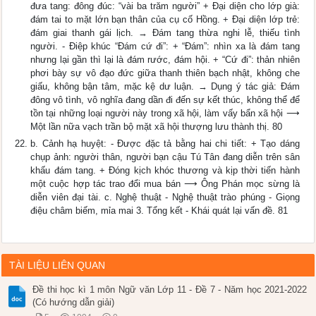
đưa tang: đông đúc: “vài ba trăm người” + Đại diện cho lớp già:
đám tai to mặt lớn bạn thân của cụ cố Hồng. + Đại diện lớp trẻ:
đám giai thanh gái lịch. → Đám tang thừa nghi lễ, thiếu tình
người. - Điệp khúc “Đám cứ đi”: + “Đám”: nhìn xa là đám tang
nhưng lại gần thì lại là đám rước, đám hội. + “Cứ đi”: thản nhiên
phơi bày sự vô đạo đức giữa thanh thiên bạch nhật, không che
giấu, không bận tâm, mặc kệ dư luận. → Dụng ý tác giả: Đám
đông vô tình, vô nghĩa đang dần đi đến sự kết thúc, không thể để
tồn tại những loại người này trong xã hội, làm vấy bẩn xã hội ⟶
Một lần nữa vạch trần bộ mặt xã hội thượng lưu thành thị. 80
b. Cảnh hạ huyệt: - Được đặc tả bằng hai chi tiết: + Tạo dáng
chụp ảnh: người thân, người bạn cậu Tú Tân đang diễn trên sân
khấu đám tang. + Đóng kịch khóc thương và kịp thời tiến hành
một cuộc hợp tác trao đổi mua bán ⟶ Ông Phán mọc sừng là
diễn viên đại tài. c. Nghệ thuật - Nghệ thuật trào phúng - Giọng
điệu châm biếm, mỉa mai 3. Tổng kết - Khái quát lại vấn đề. 81
TÀI LIỆU LIÊN QUAN
Đề thi học kì 1 môn Ngữ văn Lớp 11 - Đề 7 - Năm học 2021-2022
(Có hướng dẫn giải)