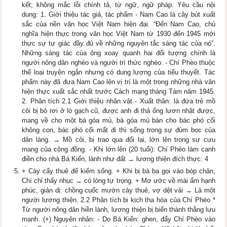
kết; không mắc lỗi chính tả, từ ngữ, ngữ pháp. Yêu cầu nội
dung: 1. Giới thiệu tác giả, tác phẩm - Nam Cao là cây bút xuất
sắc của nền văn học Việt Nam hiện đại. “Đến Nam Cao, chủ
nghĩa hiện thực trong văn học Việt Nam từ 1930 đến 1945 mới
thực sự tự giác đầy đủ về những nguyên tắc sáng tác của nó”.
Những sáng tác của ông xoay quanh hai đối tượng chính là
người nông dân nghèo và người trí thức nghèo. - Chí Phèo thuộc
thể loại truyện ngắn nhưng có dung lượng của tiểu thuyết. Tác
phẩm này đã đưa Nam Cao lên vị trí là một trong những nhà văn
hiện thực xuất sắc nhất trước Cách mạng tháng Tám năm 1945.
2. Phân tích 2.1 Giới thiệu nhân vật - Xuất thân: là đứa trẻ mồ
côi bị bỏ rơi ở lò gạch cũ, được anh đi thả ống lươn nhặt được,
mang về cho một bà góa mù, bà góa mù bán cho bác phó cối
không con, bác phó cối mất đi thì sống trong sự đùm bọc của
dân làng. → Mồ côi, bị trao qua đổi lại, lớn lên trong sự cưu
mang của cộng đồng. - Khi lớn lên (20 tuổi): Chí Phèo làm canh
điền cho nhà Bá Kiến, lành như đất → lương thiện đích thực: 4
+ Cày cấy thuê để kiếm sống. + Khi bị bà ba gọi vào bóp chân,
Chí chỉ thấy nhục → có lòng tự trọng. + Mơ ước về mái ấm hạnh
phúc, giản dị: chồng cuốc mướn cày thuê, vợ dệt vải → Là một
người lương thiện. 2.2 Phân tích bi kịch tha hóa của Chí Phèo *
Từ người nông dân hiền lành, lương thiện bị biến thành thằng lưu
manh. (+) Nguyên nhân: - Do Bá Kiến: ghen, đẩy Chí Phèo vào