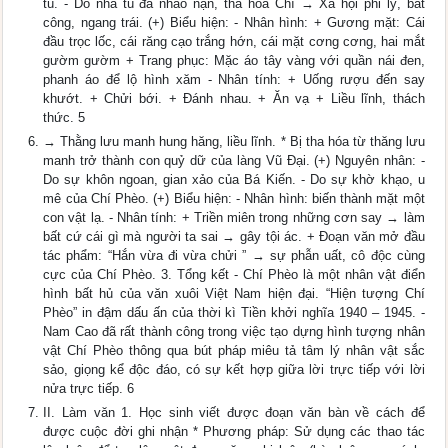
tù. - Do nhà tù đã nhào nặn, tha hóa Chí → Xã hội phi lý, bất
công, ngang trái. (+) Biểu hiện: - Nhân hình: + Gương mặt: Cái
đầu trọc lốc, cái răng cạo trắng hớn, cái mặt cơng cơng, hai mắt
gườm gườm + Trang phục: Mặc áo tây vàng với quần nái đen,
phanh áo để lộ hình xăm - Nhân tính: + Uống rượu đến say
khướt. + Chửi bới. + Đánh nhau. + Ăn vạ + Liều lĩnh, thách
thức. 5
→ Thằng lưu manh hung hăng, liều lĩnh. * Bị tha hóa từ thăng lưu
manh trở thành con quỷ dữ của làng Vũ Đại. (+) Nguyên nhân: -
Do sự khôn ngoan, gian xảo của Bá Kiến. - Do sự khờ khạo, u
mê của Chí Phèo. (+) Biểu hiện: - Nhân hình: biến thành mặt một
con vật lạ. - Nhân tính: + Triền miên trong những cơn say → làm
bất cứ cái gì mà người ta sai → gây tội ác. + Đoạn văn mở đầu
tác phẩm: “Hắn vừa đi vừa chửi ” → sự phẫn uất, cô độc cùng
cực của Chí Phèo. 3. Tổng kết - Chí Phèo là một nhân vật điển
hình bất hủ của văn xuôi Việt Nam hiện đại. “Hiện tượng Chí
Phèo” in đậm dấu ấn của thời kì Tiền khởi nghĩa 1940 – 1945. -
Nam Cao đã rất thành công trong việc tạo dựng hình tượng nhân
vật Chí Phèo thông qua bút pháp miêu tả tâm lý nhân vật sắc
sảo, giọng kể độc đáo, có sự kết hợp giữa lời trực tiếp với lời
nửa trực tiếp. 6
II. Làm văn 1. Học sinh viết được đoạn văn bàn về cách để
được cuộc đời ghi nhận * Phương pháp: Sử dụng các thao tác