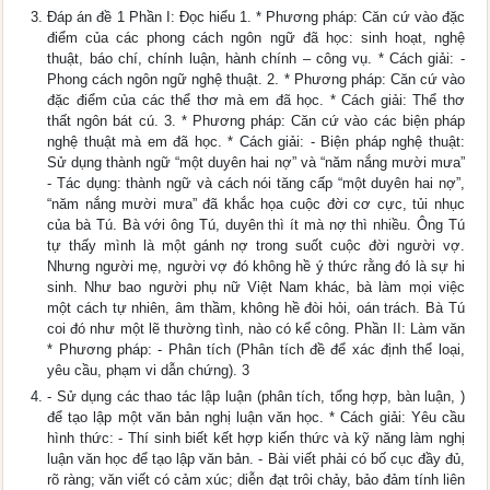
Đáp án đề 1 Phần I: Đọc hiểu 1. * Phương pháp: Căn cứ vào đặc
điểm của các phong cách ngôn ngữ đã học: sinh hoạt, nghệ
thuật, báo chí, chính luận, hành chính – công vụ. * Cách giải: -
Phong cách ngôn ngữ nghệ thuật. 2. * Phương pháp: Căn cứ vào
đặc điểm của các thể thơ mà em đã học. * Cách giải: Thể thơ
thất ngôn bát cú. 3. * Phương pháp: Căn cứ vào các biện pháp
nghệ thuật mà em đã học. * Cách giải: - Biện pháp nghệ thuật:
Sử dụng thành ngữ “một duyên hai nợ” và “năm nắng mười mưa”
- Tác dụng: thành ngữ và cách nói tăng cấp “một duyên hai nợ”,
“năm nắng mười mưa” đã khắc họa cuộc đời cơ cực, tủi nhục
của bà Tú. Bà với ông Tú, duyên thì ít mà nợ thì nhiều. Ông Tú
tự thấy mình là một gánh nợ trong suốt cuộc đời người vợ.
Nhưng người mẹ, người vợ đó không hề ý thức rằng đó là sự hi
sinh. Như bao người phụ nữ Việt Nam khác, bà làm mọi việc
một cách tự nhiên, âm thầm, không hề đòi hỏi, oán trách. Bà Tú
coi đó như một lẽ thường tình, nào có kể công. Phần II: Làm văn
* Phương pháp: - Phân tích (Phân tích đề để xác định thể loại,
yêu cầu, phạm vi dẫn chứng). 3
- Sử dụng các thao tác lập luận (phân tích, tổng hợp, bàn luận, )
để tạo lập một văn bản nghị luận văn học. * Cách giải: Yêu cầu
hình thức: - Thí sinh biết kết hợp kiến thức và kỹ năng làm nghị
luận văn học để tạo lập văn bản. - Bài viết phải có bố cục đầy đủ,
rõ ràng; văn viết có cảm xúc; diễn đạt trôi chảy, bảo đảm tính liên