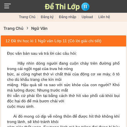
Trang Chủ
Đăng ký
Đăng nhập
Upload
Liên hệ
›
Trang Chủ
Ngữ Văn
12 Đề thi học kì 1 Ngữ văn Lớp 11 (Có lời giải chi tiết)
Đọc văn bản sau và trả lời các câu hỏi:
Hãy nhìn dòng người đang cuộn chảy trên đường phố
trong cái ngột ngạt của trưa hè nóng
bức, ai cũng nghẹt thở vì chất thải của động cơ xe máy, ô tô
cho dù khẩu trang che kín mũi
miệng. Hậu quả sẽ ra sao với sức khỏe của con người? Khó
mà lường được. Nhưng trước mắt
thì vẫn cứ phải tồn tại bằng cách thở hít vào phổi cái khói bụi
độc hại đó để mà bươn chải với
cuộc mưu sinh.
Ai đó mong có dịp về nông thôn để được hít thở không khí
trong lành, sẽ khó tránh khỏi