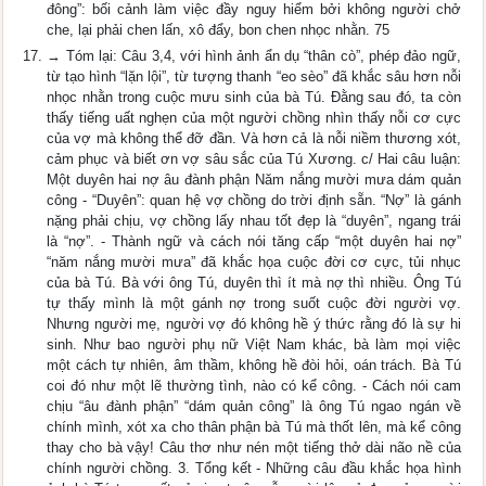
đông”: bối cảnh làm việc đầy nguy hiểm bởi không người chở
che, lại phải chen lấn, xô đẩy, bon chen nhọc nhằn. 75
→ Tóm lại: Câu 3,4, với hình ảnh ẩn dụ “thân cò”, phép đảo ngữ,
từ tạo hình “lặn lội”, từ tượng thanh “eo sèo” đã khắc sâu hơn nỗi
nhọc nhằn trong cuộc mưu sinh của bà Tú. Đằng sau đó, ta còn
thấy tiếng uất nghẹn của một người chồng nhìn thấy nỗi cơ cực
của vợ mà không thể đỡ đần. Và hơn cả là nỗi niềm thương xót,
cảm phục và biết ơn vợ sâu sắc của Tú Xương. c/ Hai câu luận:
Một duyên hai nợ âu đành phận Năm nắng mười mưa dám quản
công - “Duyên”: quan hệ vợ chồng do trời định sẵn. “Nợ” là gánh
nặng phải chịu, vợ chồng lấy nhau tốt đẹp là “duyên”, ngang trái
là “nợ”. - Thành ngữ và cách nói tăng cấp “một duyên hai nợ”
“năm nắng mười mưa” đã khắc họa cuộc đời cơ cực, tủi nhục
của bà Tú. Bà với ông Tú, duyên thì ít mà nợ thì nhiều. Ông Tú
tự thấy mình là một gánh nợ trong suốt cuộc đời người vợ.
Nhưng người mẹ, người vợ đó không hề ý thức rằng đó là sự hi
sinh. Như bao người phụ nữ Việt Nam khác, bà làm mọi việc
một cách tự nhiên, âm thầm, không hề đòi hỏi, oán trách. Bà Tú
coi đó như một lẽ thường tình, nào có kể công. - Cách nói cam
chịu “âu đành phận” “dám quản công” là ông Tú ngao ngán về
chính mình, xót xa cho thân phận bà Tú mà thốt lên, mà kể công
thay cho bà vậy! Câu thơ như nén một tiếng thở dài não nề của
chính người chồng. 3. Tổng kết - Những câu đầu khắc họa hình