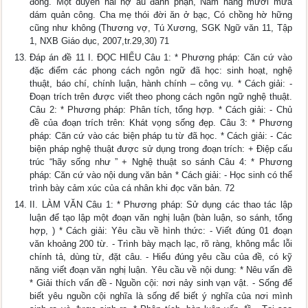
đông. Một duyên hai nợ âu đành phận, Năm nắng mười mưa
dám quản công. Cha mẹ thói đời ăn ở bạc, Có chồng hờ hững
cũng như không (Thương vợ, Tú Xương, SGK Ngữ văn 11, Tập
1, NXB Giáo dục, 2007,tr.29,30) 71
Đáp án đề 11 I. ĐỌC HIỂU Câu 1: * Phương pháp: Căn cứ vào
đặc điểm các phong cách ngôn ngữ đã học: sinh hoạt, nghệ
thuật, báo chí, chính luận, hành chính – công vụ. * Cách giải: -
Đoạn trích trên được viết theo phong cách ngôn ngữ nghệ thuật.
Câu 2: * Phương pháp: Phân tích, tổng hợp. * Cách giải: - Chủ
đề của đoạn trích trên: Khát vọng sống đẹp. Câu 3: * Phương
pháp: Căn cứ vào các biện pháp tu từ đã học. * Cách giải: - Các
biện pháp nghệ thuật được sử dụng trong đoạn trích: + Điệp cấu
trúc “hãy sống như ” + Nghệ thuật so sánh Câu 4: * Phương
pháp: Căn cứ vào nội dung văn bản * Cách giải: - Học sinh có thể
trình bày cảm xúc của cá nhân khi đọc văn bản. 72
II. LÀM VĂN Câu 1: * Phương pháp: Sử dụng các thao tác lập
luận để tạo lập một đoạn văn nghị luận (bàn luận, so sánh, tổng
hợp, ) * Cách giải: Yêu cầu về hình thức: - Viết đúng 01 đoạn
văn khoảng 200 từ. - Trình bày mạch lạc, rõ ràng, không mắc lỗi
chính tả, dùng từ, đặt câu. - Hiểu đúng yêu cầu của đề, có kỹ
năng viết đoạn văn nghị luận. Yêu cầu về nội dung: * Nêu vấn đề
* Giải thích vấn đề - Nguồn cội: nơi nảy sinh vạn vật. - Sống để
biết yêu nguồn cội nghĩa là sống để biết ý nghĩa của nơi mình