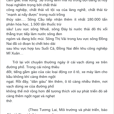
cảm giác thất vọng. Sự trong lành mà họ trông đợi đang bị hủy
hoại nghiêm trọng bởi chất thải
công nghiệp, chất thải vô tội vạ của làng nghề, chất thải từ
“mạnh ai nấy được” trong nuôi trồng
thủy sản…. Sông Cầu tiếp nhận thêm ít nhất 180.000 tấn
phân hóa học, 1.500 tấn thuốc trừ
sâu! Lưu vực sông Nhuệ, sông Đáy bị nước thải đô thị xối
thẳng trực tiếp làm nước sông đen
ngòm và đang bốc mùi. Sông Thị Vải trong lưu vực sông Đồng
Nai đã có đoạn bị chết kéo dài
sau khu vực hợp lưu Suối Cả, Đồng Nai đến khu công nghiệp
Mĩ Xuân…
Trở lại với chuyện thường ngày ở cái vạch dừng xe trên
đường phố. Trong cái nóng thiêu
đốt, tiếng gầm gào của các loại động cơ ô tô, xe máy làm cho
bầu không khí càng thêm ngột
ngạt. Rồi đây, “dân giàu” lên thêm, ô tô càng nhiều thêm, nơi
vạch dừng xe của đường phố
không thể mở rộng hơn để tương thích với sự phát triển đó sẽ
càng thêm ngột ngạt và nghẹt
thở.
(Theo Tương Lai, Môi trường và phát triển, báo