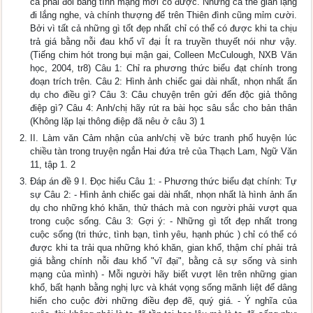
ca phải đổi bằng tính mạng mới có được. Nhưng cả thế gian lặng
đi lắng nghe, và chính thượng đế trên Thiên đình cũng mỉm cười.
Bởi vì tất cả những gì tốt đẹp nhất chỉ có thể có được khi ta chịu
trả giá bằng nỗi đau khổ vĩ đại Ít ra truyền thuyết nói như vậy.
(Tiếng chim hót trong bụi mận gai, Colleen McCulough, NXB Văn
học, 2004, tr8) Câu 1: Chỉ ra phương thức biểu đạt chính trong
đoạn trích trên. Câu 2: Hình ảnh chiếc gai dài nhất, nhọn nhất ẩn
dụ cho điều gì? Câu 3: Câu chuyện trên gửi đến độc giả thông
điệp gì? Câu 4: Anh/chị hãy rút ra bài học sâu sắc cho bản thân
(Không lặp lại thông điệp đã nêu ở câu 3) 1
II. Làm văn Cảm nhận của anh/chị về bức tranh phố huyện lúc
chiều tàn trong truyện ngắn Hai đứa trẻ của Thạch Lam, Ngữ Văn
11, tập 1. 2
Đáp án đề 9 I. Đọc hiểu Câu 1: - Phương thức biểu đạt chính: Tự
sự Câu 2: - Hình ảnh chiếc gai dài nhất, nhọn nhất là hình ảnh ẩn
dụ cho những khó khăn, thử thách mà con người phải vượt qua
trong cuộc sống. Câu 3: Gợi ý: - Những gì tốt đẹp nhất trong
cuộc sống (tri thức, tình bạn, tình yêu, hạnh phúc ) chỉ có thể có
được khi ta trải qua những khó khăn, gian khổ, thậm chí phải trả
giá bằng chính nỗi đau khổ "vĩ đại", bằng cả sự sống và sinh
mạng của mình) - Mỗi người hãy biết vượt lên trên những gian
khổ, bất hạnh bằng nghị lực và khát vọng sống mãnh liệt để dâng
hiến cho cuộc đời những điều đẹp đẽ, quý giá. - Ý nghĩa của