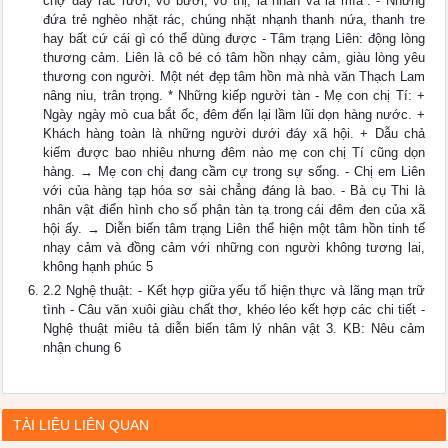
chợ đầy rác rưởi, vỏ bưởi, vỏ thị, lá nhãn và lá mía”. - Những
đứa trẻ nghèo nhặt rác, chúng nhặt nhạnh thanh nứa, thanh tre
hay bất cứ cái gì có thể dùng được - Tâm trạng Liên: động lòng
thương cảm. Liên là cô bé có tâm hồn nhạy cảm, giàu lòng yêu
thương con người. Một nét đẹp tâm hồn mà nhà văn Thạch Lam
nâng niu, trân trọng. * Những kiếp người tàn - Mẹ con chị Tí: +
Ngày ngày mò cua bắt ốc, đêm đến lại lầm lũi dọn hàng nước. +
Khách hàng toàn là những người dưới đáy xã hội. + Dẫu chả
kiếm được bao nhiêu nhưng đêm nào mẹ con chị Tí cũng dọn
hàng. → Mẹ con chị đang cầm cự trong sự sống. - Chị em Liên
với của hàng tạp hóa sơ sài chẳng đáng là bao. - Bà cụ Thi là
nhân vật điển hình cho số phận tàn tạ trong cái đêm đen của xã
hội ấy. → Diễn biến tâm trạng Liên thể hiện một tâm hồn tinh tế
nhạy cảm và đồng cảm với những con người không tương lai,
không hạnh phúc 5
2.2 Nghệ thuật: - Kết hợp giữa yếu tố hiện thực và lãng mạn trữ
tình - Câu văn xuôi giàu chất thơ, khéo léo kết hợp các chi tiết -
Nghệ thuật miêu tả diễn biến tâm lý nhân vật 3. KB: Nêu cảm
nhận chung 6
TÀI LIỆU LIÊN QUAN