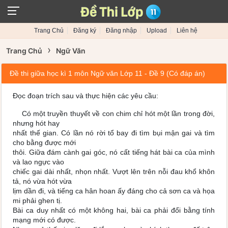
Trang Chủ
Đăng ký
Đăng nhập
Upload
Liên hệ
›
Trang Chủ
Ngữ Văn
Đề thi giữa học kì 1 môn Ngữ văn Lớp 11 - Đề 9 (Có đáp án)
Đọc đoạn trích sau và thực hiện các yêu cầu:
Có một truyền thuyết về con chim chỉ hót một lần trong đời,
nhưng hót hay
nhất thế gian. Có lần nó rời tổ bay đi tìm bụi mận gai và tìm
cho bằng được mới
thôi. Giữa đám cành gai góc, nó cất tiếng hát bài ca của mình
và lao ngực vào
chiếc gai dài nhất, nhọn nhất. Vượt lên trên nỗi đau khổ khôn
tả, nó vừa hót vừa
lịm dần đi, và tiếng ca hân hoan ấy đáng cho cả sơn ca và họa
mi phải ghen tị.
Bài ca duy nhất có một không hai, bài ca phải đổi bằng tính
mạng mới có được.