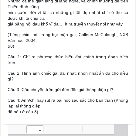
Nhưng cả thế gian lặng đi lắng nghe, và chính thượng đế trên
Thiên đình cũng
mỉm cười. Bởi vì tất cả những gì tốt đẹp nhất chỉ có thể có
được khi ta chịu trả
giá bằng nỗi đau khổ vĩ đại… Ít ra truyền thuyết nói như vậy.
(Tiếng chim hót trong bụi mận gai, Colleen McCulough, NXB
Văn học, 2004,
tr8)
Câu 1: Chỉ ra phương thức biểu đạt chính trong đoạn trích
trên.
Câu 2: Hình ảnh chiếc gai dài nhất, nhọn nhất ẩn dụ cho điều
gì?
Câu 3: Câu chuyện trên gửi đến độc giả thông điệp gì?
Câu 4: Anh/chị hãy rút ra bài học sâu sắc cho bản thân (Không
lặp lại thông điệp
đã nêu ở câu 3)