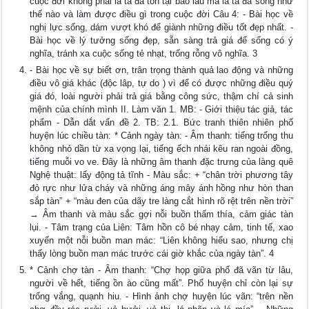
cuộc đời không phải là ta đã tồn tại bao lâu mà là ta đã sống như
thế nào và làm được điều gì trong cuộc đời Câu 4: - Bài học về
nghị lực sống, dám vượt khó để giành những điều tốt đẹp nhất. -
Bài học về lý tưởng sống đẹp, sẵn sàng trả giá để sống có ý
nghĩa, tránh xa cuộc sống tẻ nhạt, trống rỗng vô nghĩa. 3
- Bài học về sự biết ơn, trân trọng thành quả lao động và những
điều vô giá khác (độc lâp, tự do ) vì để có được những điều quý
giá đó, loài người phải trả giá bằng công sức, thậm chí cả sinh
mệnh của chính mình II. Làm văn 1. MB: - Giới thiệu tác giả, tác
phẩm - Dẫn dắt vấn đề 2. TB: 2.1. Bức tranh thiên nhiên phố
huyện lúc chiều tàn: * Cảnh ngày tàn: - Âm thanh: tiếng trống thu
không nhỏ dần từ xa vọng lại, tiếng ếch nhái kêu ran ngoài đồng,
tiếng muỗi vo ve. Đây là những âm thanh đặc trưng của làng quê
Nghệ thuật: lấy động tả tĩnh - Màu sắc: + “chân trời phương tây
đỏ rực như lửa cháy và những áng mây ánh hồng như hòn than
sắp tàn” + “màu đen của dãy tre làng cắt hình rõ rệt trên nền trời”
→ Âm thanh và màu sắc gợi nỗi buồn thấm thía, cảm giác tàn
lụi. - Tâm trạng của Liên: Tâm hồn cô bé nhạy cảm, tinh tế, xao
xuyến một nỗi buồn man mác: “Liên không hiểu sao, nhưng chị
thấy lòng buồn man mác trước cái giờ khắc của ngày tàn”. 4
* Cảnh chợ tàn - Âm thanh: “Chợ họp giữa phố đã vãn từ lâu,
người về hết, tiếng ồn ào cũng mất”. Phố huyện chỉ còn lại sự
trống vắng, quạnh hiu. - Hình ảnh chợ huyện lúc vãn: “trên nền