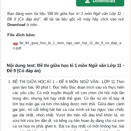
Download
Bạn đang xem tài liệu
"Đề thi giữa học kì 1 môn Ngữ văn Lớp 11 -
Đề 9 (Có đáp án)"
, để tải tài liệu gốc về máy hãy click vào nút
Download
ở trên.
File đính kèm:
de_thi_giua_hoc_ki_1_mon_ngu_van_lop_11_de_9_co_dap_a
n.pdf
Nội dung text: Đề thi giữa học kì 1 môn Ngữ văn Lớp 11 -
Đề 9 (Có đáp án)
ĐỀ THI GIỮA HỌC KÌ 1 – ĐỀ 9 MÔN: NGỮ VĂN - LỚP 11 Thời
gian làm bài: 90 phút I. Đọc hiểu Đọc đoạn trích sau và thực hiện
các yêu cầu: Có một truyền thuyết về con chim chỉ hót một lần
trong đời, nhưng hót hay nhất thế gian. Có lần nó rời tổ bay đi
tìm bụi mận gai và tìm cho bằng được mới thôi. Giữa đám cành
gai góc, nó cất tiếng hát bài ca của mình và lao ngực vào chiếc
gai dài nhất, nhọn nhất. Vượt lên trên nỗi đau khổ khôn tả, nó
vừa hót vừa lịm dần đi, và tiếng ca hân hoan ấy đáng cho cả sơn
ca và họa mi phải ghen tị. Bài ca duy nhất có một không hai, bài