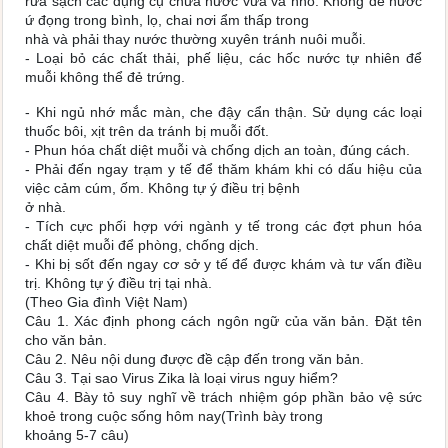
rửa sạch các dụng cụ chứa nước vừa và nhỏ. Không để nước
ứ đọng trong bình, lọ, chai nơi ẩm thấp trong
nhà và phải thay nước thường xuyên tránh nuôi muỗi.
- Loại bỏ các chất thải, phế liệu, các hốc nước tự nhiên để
muỗi không thể đẻ trứng.
- Khi ngủ nhớ mắc màn, che đậy cẩn thận. Sử dụng các loại
thuốc bôi, xịt trên da tránh bị muỗi đốt.
- Phun hóa chất diệt muỗi và chống dịch an toàn, đúng cách.
- Phải đến ngay trạm y tế để thăm khám khi có dấu hiệu của
việc cảm cúm, ốm. Không tự ý điều trị bệnh
ở nhà.
- Tích cực phối hợp với ngành y tế trong các đợt phun hóa
chất diệt muỗi để phòng, chống dịch.
- Khi bị sốt đến ngay cơ sở y tế để được khám và tư vấn điều
trị. Không tự ý điều trị tại nhà.
(Theo Gia đình Việt Nam)
Câu 1. Xác định phong cách ngôn ngữ của văn bản. Đặt tên
cho văn bản.
Câu 2. Nêu nội dung được đề cập đến trong văn bản.
Câu 3. Tại sao Virus Zika là loại virus nguy hiểm?
Câu 4. Bày tỏ suy nghĩ về trách nhiệm góp phần bảo vệ sức
khoẻ trong cuộc sống hôm nay(Trình bày trong
khoảng 5-7 câu)