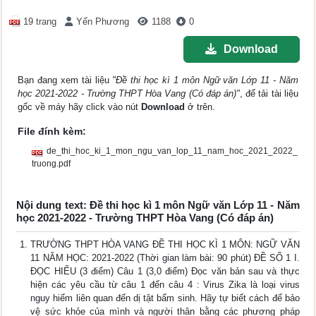
19 trang
Yến Phương
1188
0
Download
Bạn đang xem tài liệu
"Đề thi học kì 1 môn Ngữ văn Lớp 11 - Năm
học 2021-2022 - Trường THPT Hòa Vang (Có đáp án)"
, để tải tài liệu
gốc về máy hãy click vào nút
Download
ở trên.
File đính kèm:
de_thi_hoc_ki_1_mon_ngu_van_lop_11_nam_hoc_2021_2022_
truong.pdf
Nội dung text: Đề thi học kì 1 môn Ngữ văn Lớp 11 - Năm
học 2021-2022 - Trường THPT Hòa Vang (Có đáp án)
TRƯỜNG THPT HÒA VANG ĐỀ THI HỌC KÌ 1 MÔN: NGỮ VĂN
11 NĂM HỌC: 2021-2022 (Thời gian làm bài: 90 phút) ĐỀ SỐ 1 I.
ĐỌC HIỂU (3 điểm) Câu 1 (3,0 điểm) Đọc văn bản sau và thực
hiện các yêu cầu từ câu 1 đến câu 4 : Virus Zika là loại virus
nguy hiểm liên quan đến dị tật bẩm sinh. Hãy tự biết cách để bảo
vệ sức khỏe của mình và người thân bằng các phương pháp