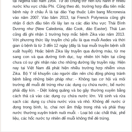
tại Nigeria vào năm 1954. Từ đó chúng trở nên lưu hành ở nhiều
nước khu vực châu Phi. Cũng theo đó, trường hợp đầu tiên mắc
bệnh này ở châu Á là tại đảo Yap thuộc Liên bang Micronesia
vào năm 2007. Vào băm 2013, tại French Polynesia cũng ghi
nhận ổ dịch đầu tiên rồi lây lan ra các đảo khu vực Thái Bình
Dương như (New Caledonia, đảo Cook, đảo Easter). Thái Lan
cũng đã ghi nhận 1 trường hợp mắc bệnh Zika vào năm 2013.
Với phương thức lây truyền chủ yếu là qua muỗi Aedes và thời
gian ủ bệnh là từ 3 đến 12 ngày (đây là loại muỗi truyền bệnh sốt
xuất huyết). Hoặc bệnh Zika lây truyền qua đường máu, từ mẹ
sang con và qua đường tình dục, tuy nhiên tới hiện tại cũng
chưa có sự ghi nhận nào cho những đường lây truyền này. Hiện
nay tại Việt Nam đã phát hiện nhiều trường hợp nhiễm virus
Zika. Bộ Y tế khuyến cáo người dân nên chủ động phòng tránh
bệnh bằng những biện pháp như: - Không tạo cơ hội và môi
trường để muỗi đẻ trứng như các dụng cụ chứa nước, bể nước
phải đậy kín. - Diệt loăng quăng và bọ gậy thường xuyên bằng
cách thả cả vào các dụng cụ chứa nước lớn. Vệ sinh và rửa
sạch các dụng cụ chứa nước vừa và nhỏ. Không để nước ứ
đọng trong bình, lọ, chai nơi ẩm thấp trong nhà và phải thay
nước thường xuyên tránh nuôi muỗi. - Loại bỏ các chất thải, phế
liệu, các hốc nước tự nhiên để muỗi không thể đẻ trứng.