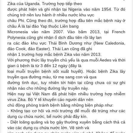
Zika của Uganda. Trường hợp tiếp theo
được phát hiện và ghi nhận tại Nigeria vào năm 1954. Từ đó
chúng trở nên lưu hành ở nhiều nước khu vực
châu Phi. Cũng theo đó, trường hợp đầu tiên mắc bệnh này ở
châu Á là tại đảo Yap thuộc Liên bang
Micronesia vào năm 2007. Vào băm 2013, tại French
Polynesia cũng ghi nhận ổ dịch đầu tiên rồi lây lan
ra các đảo khu vực Thái Bình Dương như (New Caledonia,
đảo Cook, đảo Easter). Thái Lan cũng đã ghi
nhận 1 trường hợp mắc bệnh Zika vào năm 2013.
Với phương thức lây truyền chủ yếu là qua muỗi Aedes và thời
gian ủ bệnh là từ 3 đến 12 ngày (đây là
loại muỗi truyền bệnh sốt xuất huyết). Hoặc bệnh Zika lây
truyền qua đường máu, từ mẹ sang con và qua
đường tình dục, tuy nhiên tới hiện tại cũng chưa có sự ghi
nhận nào cho những đường lây truyền này.
Hiện nay tại Việt Nam đã phát hiện nhiều trường hợp nhiễm
virus Zika. Bộ Y tế khuyến cáo người dân nên
chủ động phòng tránh bệnh bằng những biện pháp như:
- Không tạo cơ hội và môi trường để muỗi đẻ trứng như các
dụng cụ chứa nước, bể nước phải đậy kín.
- Diệt loăng quăng và bọ gậy thường xuyên bằng cách thả cả
vào các dụng cụ chứa nước lớn. Vệ sinh và