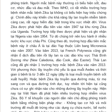
phòng tránh. Người mắc bệnh này thường có biểu hiện sốt, đau
cơ, nhức đầu và đau mắt. Theo WHO, có rất nhiều trường hợp
bệnh nhân mắc bệnh Zika lại không có biểu hiện hay triệu chứng
gì. Chính điều này khiến cho khả năng lây lan truyền nhiễm bệnh
càng cao, rất nguy hiểm đặc biệt trong khu vực nhiệt đới. Virus
Zika được phát hiện đầu tiên vào năm 1947 tại khu rừng Zika
của Uganda. Trường hợp tiếp theo được phát hiện và ghi nhận
tại Nigeria vào năm 1954. Từ đó chúng trở nên lưu hành ở nhiều
nước khu vực châu Phi. Cũng theo đó, trường hợp đầu tiên mắc
bệnh này ở châu Á là tại đảo Yap thuộc Liên bang Micronesia
vào năm 2007. Vào băm 2013, tại French Polynesia cũng ghi
nhận ổ dịch đầu tiên rồi lây lan ra các đảo khu vực Thái Bình
Dương như (New Caledonia, đảo Cook, đảo Easter). Thái Lan
cũng đã ghi nhận 1 trường hợp mắc bệnh Zika vào năm 2013.
Với phương thức lây truyền chủ yếu là qua muỗi Aedes và thời
gian ủ bệnh là từ 3 đến 12 ngày (đây là loại muỗi truyền bệnh sốt
xuất huyết). Hoặc bệnh Zika lây truyền qua đường máu, từ mẹ
sang con và qua đường tình dục, tuy nhiên tới hiện tại cũng
chưa có sự ghi nhận nào cho những đường lây truyền này. Hiện
nay tại Việt Nam đã phát hiện nhiều trường hợp nhiễm virus
Zika. Bộ Y tế khuyến cáo người dân nên chủ động phòng tránh
bệnh bằng những biện pháp như: - Không tạo cơ hội và môi
trường để muỗi đẻ trứng như các dụng cụ chứa nước, bể nước