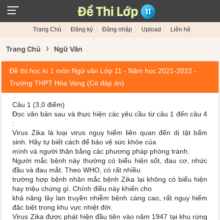
Trang Chủ
Đăng ký
Đăng nhập
Upload
Liên hệ
›
Trang Chủ
Ngữ Văn
Đề thi học kì 1 môn Ngữ văn Lớp 11 - Năm học 2021-2022 -
Trường THPT Hòa Vang (Có đáp án)
Câu 1 (3,0 điểm)
Đọc văn bản sau và thực hiện các yêu cầu từ câu 1 đến câu 4
:
Virus Zika là loại virus nguy hiểm liên quan đến dị tật bẩm
sinh. Hãy tự biết cách để bảo vệ sức khỏe của
mình và người thân bằng các phương pháp phòng tránh.
Người mắc bệnh này thường có biểu hiện sốt, đau cơ, nhức
đầu và đau mắt. Theo WHO, có rất nhiều
trường hợp bệnh nhân mắc bệnh Zika lại không có biểu hiện
hay triệu chứng gì. Chính điều này khiến cho
khả năng lây lan truyền nhiễm bệnh càng cao, rất nguy hiểm
đặc biệt trong khu vực nhiệt đới.
Virus Zika được phát hiện đầu tiên vào năm 1947 tại khu rừng