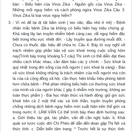
bản: - Biểu hiện của Virus Zika - Nguồn gốc của Virus Zika -
Những mối nguy hiểm và cách phòng ngừa Virus Zika Câu 3:
Virus Zika là loại virus nguy hiểm?
- Vì nó để lại dị tật bẩm sinh ( teo não, đầu nhỏ ở trẻ) - Bệnh
nhân mắc bệnh Zika lại không có biểu hiện hay triệu chứng gì.
Khả năng lây lan truyền nhiễm bệnh càng cao, rất nguy hiểm đặc
biệt trong khu vực nhiệt đới. - Lây truyền qua đường muỗi đốt; -
Chưa có thuốc đặc hiệu để chữa trị. Câu 4: Bày tỏ suy nghĩ về
trách nhiệm góp phần bảo vệ sức khoẻ trong cuộc sống hôm
nay(Trình bày trong khoảng 5-7 câu) Thí sinh có thể diễn đạt theo
nhiều cách khác nhau, cần đảm bảo các ý chính: - Sức khoẻ là
quý nhất trong đời sống của mỗi người ( sức khoẻ là vàng) - Bảo
vệ sức khoẻ không những là trách nhiệm của mỗi người mà còn
là của cả cộng đồng xã hội, cần thực hiện khẩu hiệu phòng bệnh
hơn chữa bệnh - Phê phán những biểu hiện coi thường sức khoẻ
của mình và của người khác ( gây ô nhiễm mội trường, không an
toàn thực phẩm ) - Bài học nhận thức và hành động: giữ gìn sức
khoẻ trên cả 2 mặt thể xác và tinh thần; tuyên truyền phòng
chống những dịch bệnh nguy hiểm mới xuất hiện trên thế giới và
trong nước II. LÀM VĂN Có thể trình bày theo định hướng sau:
a. Giới thiệu tác giả, tác phẩm, vấn đề cần nghị luận. b. Khái
quát sơ lược cuộc đời Chí Phèo để dẫn đến đoạn gặp Thị Nở và
thức tỉnh. c. Diễn biến tâm trạng: * Trước hết là sự thức tỉnh.