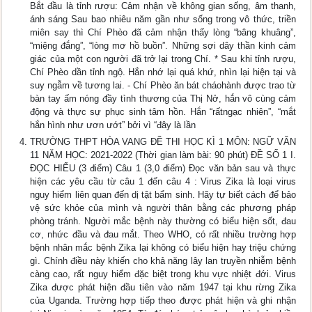
Bắt đầu là tỉnh rượu: Cảm nhận về không gian sống, âm thanh,
ánh sáng Sau bao nhiêu năm gần như sống trong vô thức, triền
miên say thì Chí Phèo đã cảm nhận thấy lòng “bâng khuâng”,
“miệng đắng”, “lòng mơ hồ buồn”. Những sợi dây thần kinh cảm
giác của một con người đã trở lại trong Chí. * Sau khi tỉnh rượu,
Chí Phèo dần tỉnh ngộ. Hắn nhớ lại quá khứ, nhìn lại hiện tại và
suy ngẫm về tương lai. - Chí Phèo ăn bát cháohành được trao từ
bàn tay ấm nóng đầy tình thương của Thị Nở, hắn vô cùng cảm
động và thực sự phục sinh tâm hồn. Hắn “rấtngạc nhiên”, “mắt
hắn hình như ươn ướt” bởi vì “đây là lần
TRƯỜNG THPT HÒA VANG ĐỀ THI HỌC KÌ 1 MÔN: NGỮ VĂN
11 NĂM HỌC: 2021-2022 (Thời gian làm bài: 90 phút) ĐỀ SỐ 1 I.
ĐỌC HIỂU (3 điểm) Câu 1 (3,0 điểm) Đọc văn bản sau và thực
hiện các yêu cầu từ câu 1 đến câu 4 : Virus Zika là loại virus
nguy hiểm liên quan đến dị tật bẩm sinh. Hãy tự biết cách để bảo
vệ sức khỏe của mình và người thân bằng các phương pháp
phòng tránh. Người mắc bệnh này thường có biểu hiện sốt, đau
cơ, nhức đầu và đau mắt. Theo WHO, có rất nhiều trường hợp
bệnh nhân mắc bệnh Zika lại không có biểu hiện hay triệu chứng
gì. Chính điều này khiến cho khả năng lây lan truyền nhiễm bệnh
càng cao, rất nguy hiểm đặc biệt trong khu vực nhiệt đới. Virus
Zika được phát hiện đầu tiên vào năm 1947 tại khu rừng Zika
của Uganda. Trường hợp tiếp theo được phát hiện và ghi nhận