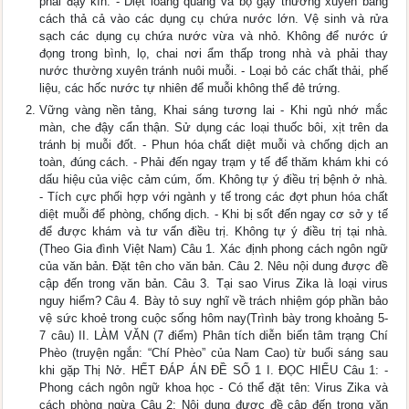
phải đậy kín. - Diệt loăng quăng và bọ gậy thường xuyên bằng
cách thả cả vào các dụng cụ chứa nước lớn. Vệ sinh và rửa
sạch các dụng cụ chứa nước vừa và nhỏ. Không để nước ứ
đọng trong bình, lọ, chai nơi ẩm thấp trong nhà và phải thay
nước thường xuyên tránh nuôi muỗi. - Loại bỏ các chất thải, phế
liệu, các hốc nước tự nhiên để muỗi không thể đẻ trứng.
Vững vàng nền tảng, Khai sáng tương lai - Khi ngủ nhớ mắc
màn, che đậy cẩn thận. Sử dụng các loại thuốc bôi, xịt trên da
tránh bị muỗi đốt. - Phun hóa chất diệt muỗi và chống dịch an
toàn, đúng cách. - Phải đến ngay trạm y tế để thăm khám khi có
dấu hiệu của việc cảm cúm, ốm. Không tự ý điều trị bệnh ở nhà.
- Tích cực phối hợp với ngành y tế trong các đợt phun hóa chất
diệt muỗi để phòng, chống dịch. - Khi bị sốt đến ngay cơ sở y tế
để được khám và tư vấn điều trị. Không tự ý điều trị tại nhà.
(Theo Gia đình Việt Nam) Câu 1. Xác định phong cách ngôn ngữ
của văn bản. Đặt tên cho văn bản. Câu 2. Nêu nội dung được đề
cập đến trong văn bản. Câu 3. Tại sao Virus Zika là loại virus
nguy hiểm? Câu 4. Bày tỏ suy nghĩ về trách nhiệm góp phần bảo
vệ sức khoẻ trong cuộc sống hôm nay(Trình bày trong khoảng 5-
7 câu) II. LÀM VĂN (7 điểm) Phân tích diễn biến tâm trạng Chí
Phèo (truyện ngắn: “Chí Phèo” của Nam Cao) từ buổi sáng sau
khi gặp Thị Nở. HẾT ĐÁP ÁN ĐỀ SỐ 1 I. ĐỌC HIỂU Câu 1: -
Phong cách ngôn ngữ khoa học - Có thể đặt tên: Virus Zika và
cách phòng ngừa Câu 2: Nội dung được đề cập đến trong văn